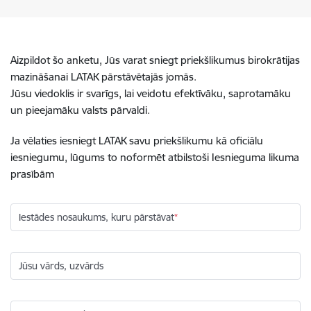
Aizpildot šo anketu, Jūs varat sniegt priekšlikumus birokrātijas
mazināšanai LATAK pārstāvētajās jomās.
Jūsu viedoklis ir svarīgs, lai veidotu efektīvāku, saprotamāku
un pieejamāku valsts pārvaldi.
Ja vēlaties iesniegt LATAK savu priekšlikumu kā oficiālu
iesniegumu, lūgums to noformēt atbilstoši Iesnieguma likuma
prasībām
Iestādes nosaukums, kuru pārstāvat
Jūsu vārds, uzvārds