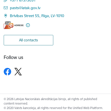
+371 67373051
E-mail:
pasts@latak.gov.lv
Brīvības Street 55, Rīga, LV-1010
All contacts
Follow us
© 2026 Latvijas Nacionālais akreditācijas birojs, all rights of published
content reserved.
© 2020 Valsts kanceleja, all rights reserved for the Unified Web Platform.