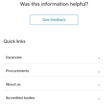
Was this information helpful?
Give feedback
Footer
Quick links
Vacancies
Procurements
About us
Accredited bodies