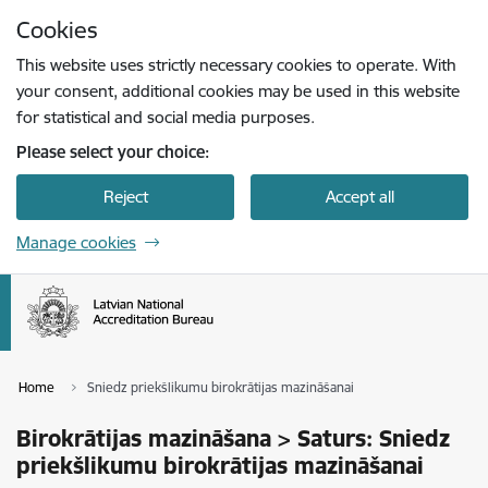
Skip to page content
Cookies
Press
to search
Enter
This website uses strictly necessary cookies to operate. With
your consent, additional cookies may be used in this website
for statistical and social media purposes.
Please select your choice:
Reject
Accept all
Manage cookies
Home
Sniedz priekšlikumu birokrātijas mazināšanai
Birokrātijas mazināšana > Saturs: Sniedz
priekšlikumu birokrātijas mazināšanai