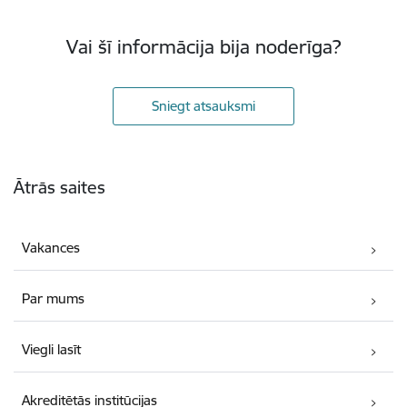
Vai šī informācija bija noderīga?
Sniegt atsauksmi
Kājene
Ātrās saites
Vakances
Par mums
Viegli lasīt
Akreditētās institūcijas