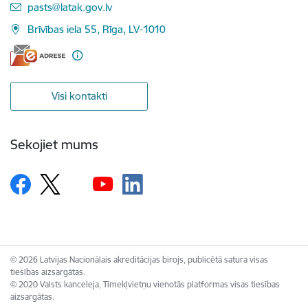
E-pasts:
pasts@latak.gov.lv
Brīvības iela 55, Rīga, LV-1010
Visi kontakti
Sekojiet mums
© 2026 Latvijas Nacionālais akreditācijas birojs, publicētā satura visas
tiesības aizsargātas.
© 2020 Valsts kanceleja, Tīmekļvietņu vienotās platformas visas tiesības
aizsargātas.