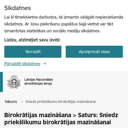
Pāriet uz lapas saturu
Sīkdatnes
Spied
lai meklētu
Enter
Lai šī tīmekļvietne darbotos, tā izmanto obligāti nepieciešamās
sīkdatnes. Ar Jūsu piekrišanu papildus šajā vietnē var tikt
izmantotas statistikas un sociālo mediju sīkdatnes.
Lūdzu, atzīmējiet savu izvēli:
Noraidīt
Apstiprināt visas
Pārvaldīt sīkdatnes
Sākums
Sniedz priekšlikumu birokrātijas mazināšanai
Birokrātijas mazināšana > Saturs: Sniedz
priekšlikumu birokrātijas mazināšanai