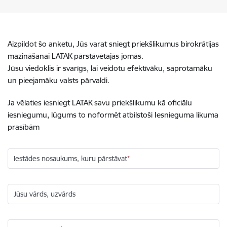
Aizpildot šo anketu, Jūs varat sniegt priekšlikumus birokrātijas
mazināšanai LATAK pārstāvētajās jomās.
Jūsu viedoklis ir svarīgs, lai veidotu efektīvāku, saprotamāku
un pieejamāku valsts pārvaldi.
Ja vēlaties iesniegt LATAK savu priekšlikumu kā oficiālu
iesniegumu, lūgums to noformēt atbilstoši Iesnieguma likuma
prasībām
Iestādes nosaukums, kuru pārstāvat
Jūsu vārds, uzvārds