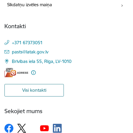
Sīkdatņu izvēles maiņa
Kontakti
+371 67373051
E-pasts:
pasts@latak.gov.lv
Brīvības iela 55, Rīga, LV-1010
Visi kontakti
Sekojiet mums