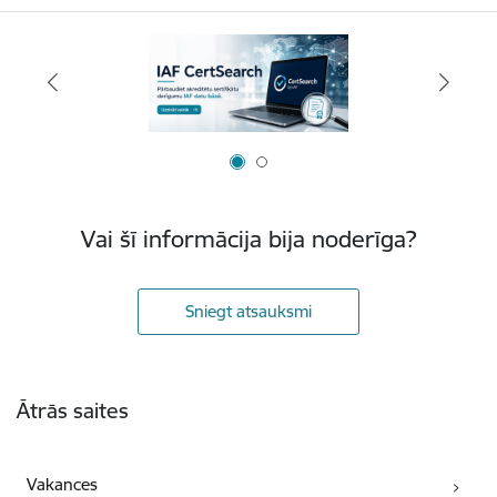
Vai šī informācija bija noderīga?
Sniegt atsauksmi
Kājene
Ātrās saites
Vakances