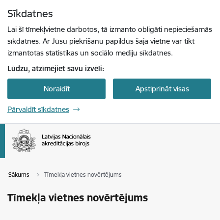
Pāriet uz lapas saturu
Sīkdatnes
Spied
lai meklētu
Enter
Lai šī tīmekļvietne darbotos, tā izmanto obligāti nepieciešamās
sīkdatnes. Ar Jūsu piekrišanu papildus šajā vietnē var tikt
izmantotas statistikas un sociālo mediju sīkdatnes.
Lūdzu, atzīmējiet savu izvēli:
Noraidīt
Apstiprināt visas
Pārvaldīt sīkdatnes
Sākums
Tīmekļa vietnes novērtējums
Tīmekļa vietnes novērtējums