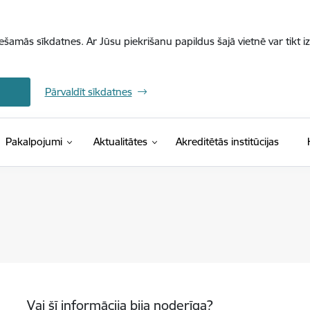
iešamās sīkdatnes. Ar Jūsu piekrišanu papildus šajā vietnē var tikt i
Pārvaldīt sīkdatnes
Pakalpojumi
Aktualitātes
Akreditētās institūcijas
Vai šī informācija bija noderīga?