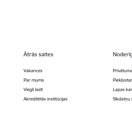
Kājene
Ātrās saites
Noderīg
Vakances
Privātuma
Par mums
Piekļūsta
Viegli lasīt
Lapas kar
Akreditētās institūcijas
Sīkdatņu 