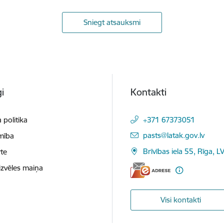
Sniegt atsauksmi
i
Kontakti
 politika
+371 67373051
E-pasts:
pasts@latak.gov.lv
mība
Brīvības iela 55, Rīga, 
te
izvēles maiņa
Visi kontakti