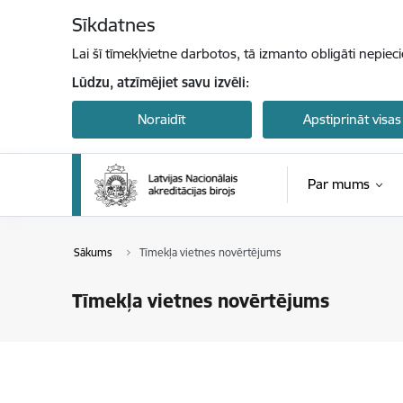
Pāriet uz lapas saturu
Sīkdatnes
Lai šī tīmekļvietne darbotos, tā izmanto obligāti nepiec
Lūdzu, atzīmējiet savu izvēli:
Noraidīt
Apstiprināt visas
Par mums
Sākums
Tīmekļa vietnes novērtējums
Tīmekļa vietnes novērtējums