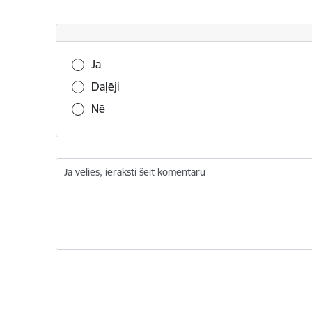
Vai šī informācija bija noderīga?
Jā
Daļēji
Nē
Ja vēlies, ieraksti šeit komentāru