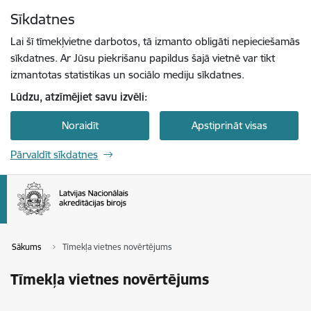
Pāriet uz lapas saturu
Sīkdatnes
Spied
lai meklētu
Enter
Lai šī tīmekļvietne darbotos, tā izmanto obligāti nepieciešamās
sīkdatnes. Ar Jūsu piekrišanu papildus šajā vietnē var tikt
izmantotas statistikas un sociālo mediju sīkdatnes.
Lūdzu, atzīmējiet savu izvēli:
Noraidīt
Apstiprināt visas
Pārvaldīt sīkdatnes
Sākums
Tīmekļa vietnes novērtējums
Tīmekļa vietnes novērtējums