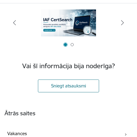
Vai šī informācija bija noderīga?
Sniegt atsauksmi
Kājene
Ātrās saites
Vakances