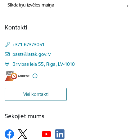
Sīkdatņu izvēles maiņa
Kontakti
+371 67373051
E-pasts:
pasts@latak.gov.lv
Brīvības iela 55, Rīga, LV-1010
Visi kontakti
Sekojiet mums