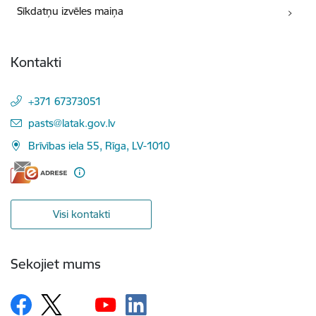
Sīkdatņu izvēles maiņa
Kontakti
+371 67373051
E-pasts:
pasts@latak.gov.lv
Brīvības iela 55, Rīga, LV-1010
Visi kontakti
Sekojiet mums