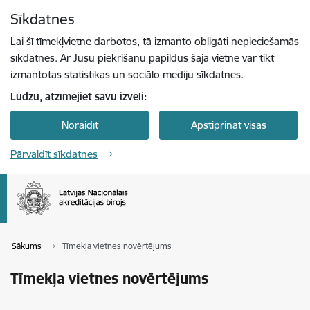
Pāriet uz lapas saturu
Sīkdatnes
Spied
lai meklētu
Enter
Lai šī tīmekļvietne darbotos, tā izmanto obligāti nepieciešamās
sīkdatnes. Ar Jūsu piekrišanu papildus šajā vietnē var tikt
izmantotas statistikas un sociālo mediju sīkdatnes.
Lūdzu, atzīmējiet savu izvēli:
Noraidīt
Apstiprināt visas
Pārvaldīt sīkdatnes
Sākums
Tīmekļa vietnes novērtējums
Tīmekļa vietnes novērtējums