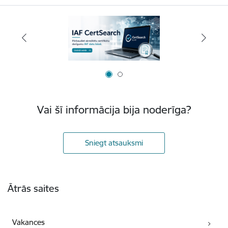
Vai šī informācija bija noderīga?
Sniegt atsauksmi
Kājene
Ātrās saites
Vakances