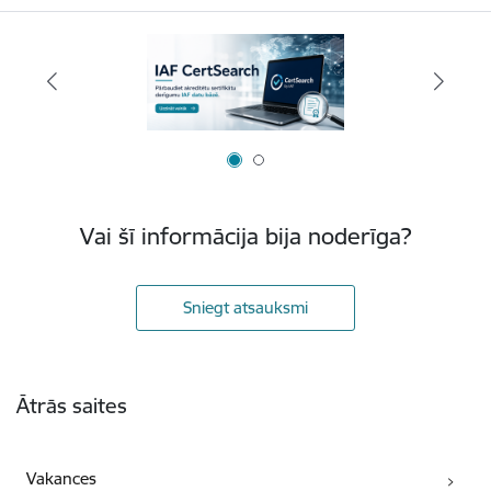
Vai šī informācija bija noderīga?
Sniegt atsauksmi
Kājene
Ātrās saites
Vakances