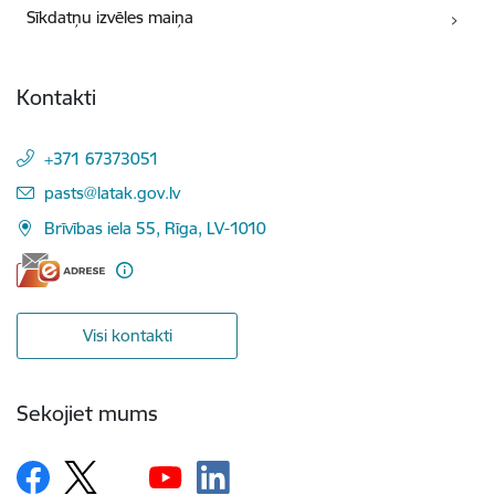
Sīkdatņu izvēles maiņa
Kontakti
+371 67373051
E-pasts:
pasts@latak.gov.lv
Brīvības iela 55, Rīga, LV-1010
Visi kontakti
Sekojiet mums