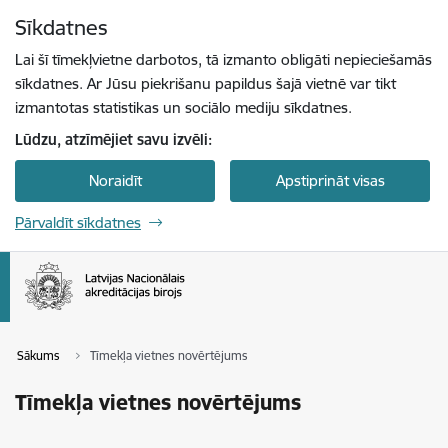
Pāriet uz lapas saturu
Sīkdatnes
Spied
lai meklētu
Enter
Lai šī tīmekļvietne darbotos, tā izmanto obligāti nepieciešamās
sīkdatnes. Ar Jūsu piekrišanu papildus šajā vietnē var tikt
izmantotas statistikas un sociālo mediju sīkdatnes.
Lūdzu, atzīmējiet savu izvēli:
Noraidīt
Apstiprināt visas
Pārvaldīt sīkdatnes
Sākums
Tīmekļa vietnes novērtējums
Tīmekļa vietnes novērtējums