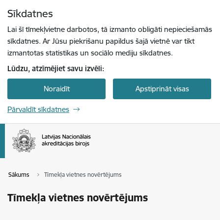
Pāriet uz lapas saturu
Sīkdatnes
Spied
lai meklētu
Enter
Lai šī tīmekļvietne darbotos, tā izmanto obligāti nepieciešamās
sīkdatnes. Ar Jūsu piekrišanu papildus šajā vietnē var tikt
izmantotas statistikas un sociālo mediju sīkdatnes.
Lūdzu, atzīmējiet savu izvēli:
Noraidīt
Apstiprināt visas
Pārvaldīt sīkdatnes
Sākums
Tīmekļa vietnes novērtējums
Tīmekļa vietnes novērtējums