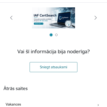
Vai šī informācija bija noderīga?
Sniegt atsauksmi
Kājene
Ātrās saites
Vakances