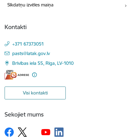
Sīkdatņu izvēles maiņa
Kontakti
+371 67373051
E-pasts:
pasts@latak.gov.lv
Brīvības iela 55, Rīga, LV-1010
Visi kontakti
Sekojiet mums