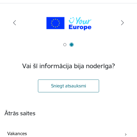
Vai šī informācija bija noderīga?
Sniegt atsauksmi
Kājene
Ātrās saites
Vakances