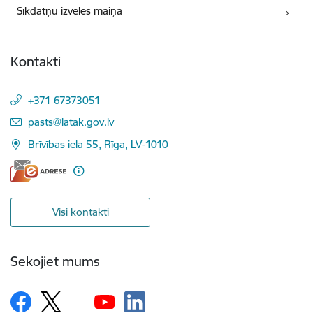
Sīkdatņu izvēles maiņa
Kontakti
+371 67373051
E-pasts:
pasts@latak.gov.lv
Brīvības iela 55, Rīga, LV-1010
Visi kontakti
Sekojiet mums