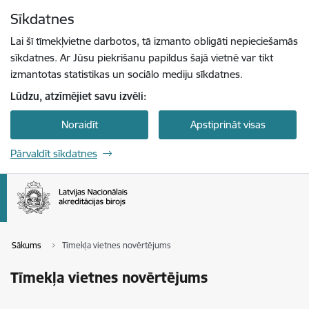
Pāriet uz lapas saturu
Sīkdatnes
Spied
lai meklētu
Enter
Lai šī tīmekļvietne darbotos, tā izmanto obligāti nepieciešamās
sīkdatnes. Ar Jūsu piekrišanu papildus šajā vietnē var tikt
izmantotas statistikas un sociālo mediju sīkdatnes.
Lūdzu, atzīmējiet savu izvēli:
Noraidīt
Apstiprināt visas
Pārvaldīt sīkdatnes
Sākums
Tīmekļa vietnes novērtējums
Tīmekļa vietnes novērtējums