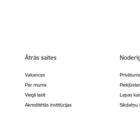
Kājene
Ātrās saites
Noderīg
Vakances
Privātuma
Par mums
Piekļūsta
Viegli lasīt
Lapas kar
Akreditētās institūcijas
Sīkdatņu 