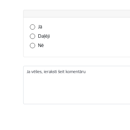
Vai šī informācija bija noderīga?
Jā
Daļēji
Nē
Ja vēlies, ieraksti šeit komentāru