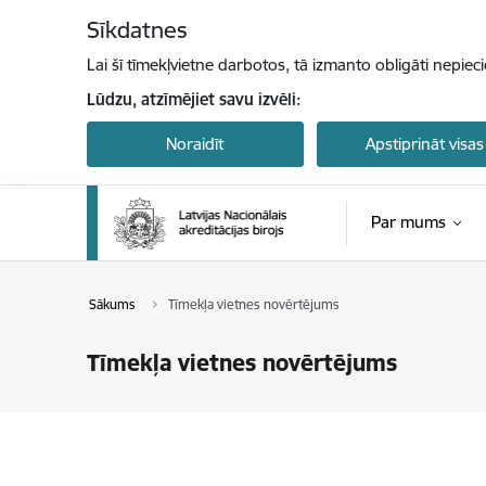
Pāriet uz lapas saturu
Sīkdatnes
Lai šī tīmekļvietne darbotos, tā izmanto obligāti nepiec
Lūdzu, atzīmējiet savu izvēli:
Noraidīt
Apstiprināt visas
Par mums
Sākums
Tīmekļa vietnes novērtējums
Tīmekļa vietnes novērtējums