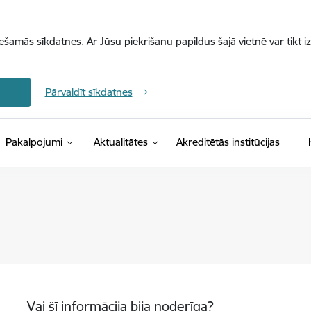
iešamās sīkdatnes. Ar Jūsu piekrišanu papildus šajā vietnē var tikt i
Pārvaldīt sīkdatnes
Pakalpojumi
Aktualitātes
Akreditētās institūcijas
Vai šī informācija bija noderīga?