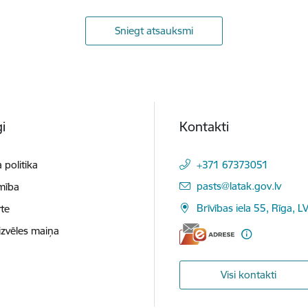
Sniegt atsauksmi
i
Kontakti
 politika
+371 67373051
E-pasts:
pasts@latak.gov.lv
mība
Brīvības iela 55, Rīga, 
te
izvēles maiņa
Visi kontakti