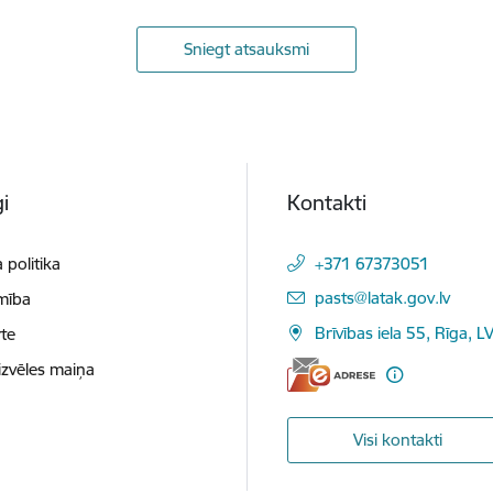
Sniegt atsauksmi
i
Kontakti
 politika
+371 67373051
E-pasts:
pasts@latak.gov.lv
mība
Brīvības iela 55, Rīga, 
te
izvēles maiņa
Visi kontakti