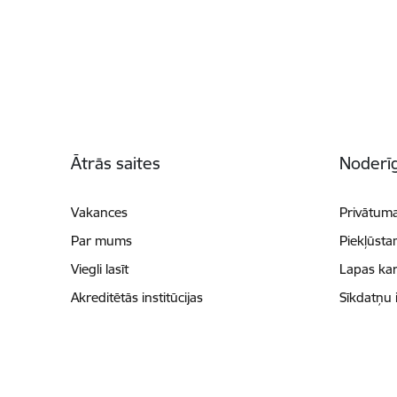
Kājene
Ātrās saites
Noderīg
Vakances
Privātuma
Par mums
Piekļūsta
Viegli lasīt
Lapas kar
Akreditētās institūcijas
Sīkdatņu 