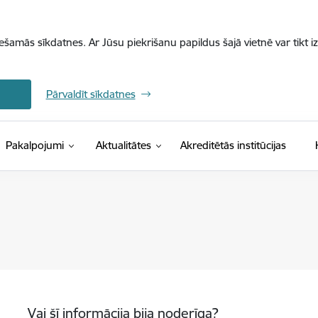
iešamās sīkdatnes. Ar Jūsu piekrišanu papildus šajā vietnē var tikt i
Pārvaldīt sīkdatnes
Pakalpojumi
Aktualitātes
Akreditētās institūcijas
Vai šī informācija bija noderīga?