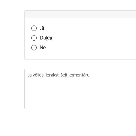
Vai šī informācija bija noderīga?
Jā
Daļēji
Nē
Ja vēlies, ieraksti šeit komentāru