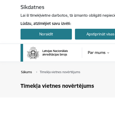
Pāriet uz lapas saturu
Sīkdatnes
Lai šī tīmekļvietne darbotos, tā izmanto obligāti nepiec
Lūdzu, atzīmējiet savu izvēli:
Noraidīt
Apstiprināt visas
Par mums
Sākums
Tīmekļa vietnes novērtējums
Tīmekļa vietnes novērtējums