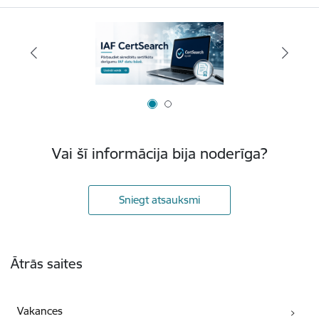
Vai šī informācija bija noderīga?
Sniegt atsauksmi
Kājene
Ātrās saites
Vakances