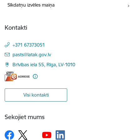
Sīkdatņu izvēles maiņa
Kontakti
+371 67373051
E-pasts:
pasts@latak.gov.lv
Brīvības iela 55, Rīga, LV-1010
Visi kontakti
Sekojiet mums