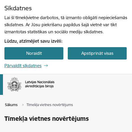
Pāriet uz lapas saturu
Sīkdatnes
Spied
lai meklētu
Enter
Lai šī tīmekļvietne darbotos, tā izmanto obligāti nepieciešamās
sīkdatnes. Ar Jūsu piekrišanu papildus šajā vietnē var tikt
izmantotas statistikas un sociālo mediju sīkdatnes.
Lūdzu, atzīmējiet savu izvēli:
Noraidīt
Apstiprināt visas
Pārvaldīt sīkdatnes
Sākums
Tīmekļa vietnes novērtējums
Tīmekļa vietnes novērtējums