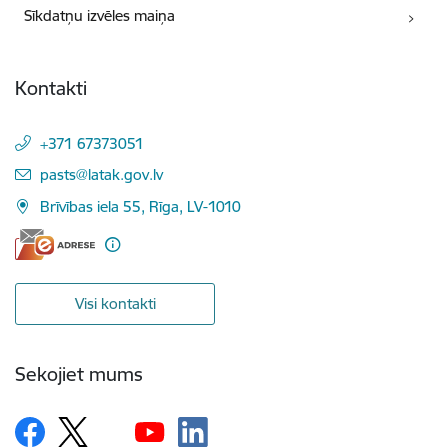
Sīkdatņu izvēles maiņa
Kontakti
+371 67373051
E-pasts:
pasts@latak.gov.lv
Brīvības iela 55, Rīga, LV-1010
Visi kontakti
Sekojiet mums