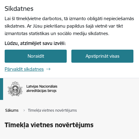
Pāriet uz lapas saturu
Sīkdatnes
Spied
lai meklētu
Enter
Lai šī tīmekļvietne darbotos, tā izmanto obligāti nepieciešamās
sīkdatnes. Ar Jūsu piekrišanu papildus šajā vietnē var tikt
izmantotas statistikas un sociālo mediju sīkdatnes.
Lūdzu, atzīmējiet savu izvēli:
Noraidīt
Apstiprināt visas
Pārvaldīt sīkdatnes
Sākums
Tīmekļa vietnes novērtējums
Tīmekļa vietnes novērtējums