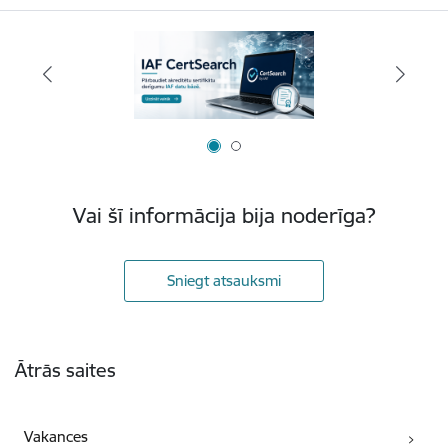
Vai šī informācija bija noderīga?
Sniegt atsauksmi
Kājene
Ātrās saites
Vakances