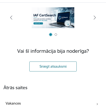
Vai šī informācija bija noderīga?
Sniegt atsauksmi
Kājene
Ātrās saites
Vakances