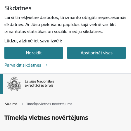
Pāriet uz lapas saturu
Sīkdatnes
Spied
lai meklētu
Enter
Lai šī tīmekļvietne darbotos, tā izmanto obligāti nepieciešamās
sīkdatnes. Ar Jūsu piekrišanu papildus šajā vietnē var tikt
izmantotas statistikas un sociālo mediju sīkdatnes.
Lūdzu, atzīmējiet savu izvēli:
Noraidīt
Apstiprināt visas
Pārvaldīt sīkdatnes
Sākums
Tīmekļa vietnes novērtējums
Tīmekļa vietnes novērtējums