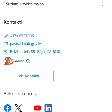
Sīkdatņu izvēles maiņa
Kontakti
+371 67373051
E-pasts:
pasts@latak.gov.lv
Brīvības iela 55, Rīga, LV-1010
Visi kontakti
Sekojiet mums