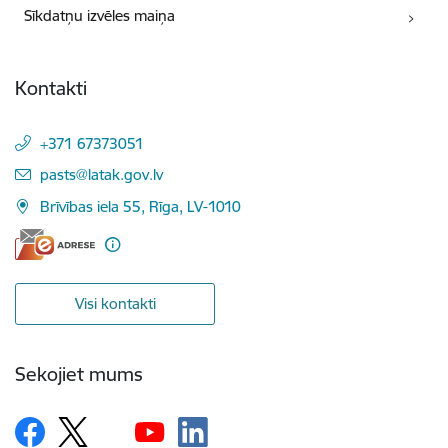
Sīkdatņu izvēles maiņa
Kontakti
+371 67373051
E-pasts:
pasts@latak.gov.lv
Brīvības iela 55, Rīga, LV-1010
Visi kontakti
Sekojiet mums