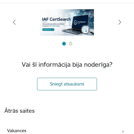
Vai šī informācija bija noderīga?
Sniegt atsauksmi
Kājene
Ātrās saites
Vakances