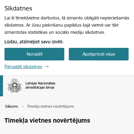
Pāriet uz lapas saturu
Sīkdatnes
Spied
lai meklētu
Enter
Lai šī tīmekļvietne darbotos, tā izmanto obligāti nepieciešamās
sīkdatnes. Ar Jūsu piekrišanu papildus šajā vietnē var tikt
izmantotas statistikas un sociālo mediju sīkdatnes.
Lūdzu, atzīmējiet savu izvēli:
Noraidīt
Apstiprināt visas
Pārvaldīt sīkdatnes
Sākums
Tīmekļa vietnes novērtējums
Tīmekļa vietnes novērtējums