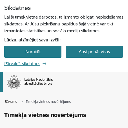
Pāriet uz lapas saturu
Sīkdatnes
Spied
lai meklētu
Enter
Lai šī tīmekļvietne darbotos, tā izmanto obligāti nepieciešamās
sīkdatnes. Ar Jūsu piekrišanu papildus šajā vietnē var tikt
izmantotas statistikas un sociālo mediju sīkdatnes.
Lūdzu, atzīmējiet savu izvēli:
Noraidīt
Apstiprināt visas
Pārvaldīt sīkdatnes
Sākums
Tīmekļa vietnes novērtējums
Tīmekļa vietnes novērtējums