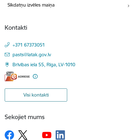
Sīkdatņu izvēles maiņa
Kontakti
+371 67373051
E-pasts:
pasts@latak.gov.lv
Brīvības iela 55, Rīga, LV-1010
Visi kontakti
Sekojiet mums