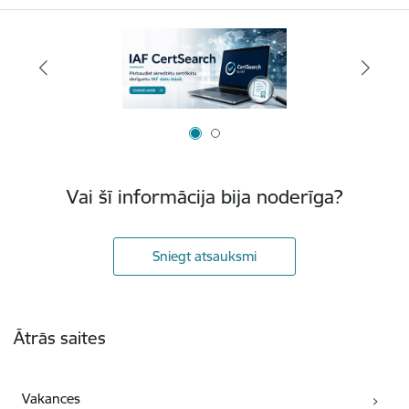
Vai šī informācija bija noderīga?
Sniegt atsauksmi
Kājene
Ātrās saites
Vakances