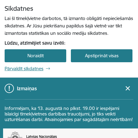
Pāriet uz lapas saturu
Sīkdatnes
Spied
lai meklētu
Enter
Lai šī tīmekļvietne darbotos, tā izmanto obligāti nepieciešamās
sīkdatnes. Ar Jūsu piekrišanu papildus šajā vietnē var tikt
izmantotas statistikas un sociālo mediju sīkdatnes.
Lūdzu, atzīmējiet savu izvēli:
Noraidīt
Apstiprināt visas
Pārvaldīt sīkdatnes
Izmaiņas
Informējam, ka 13. augustā no plkst. 19.00 ir iespējami
īslaicīgi tīmekļvietnes darbības traucējumi, jo tiks veikti
uzturēšanas darbi. Atvainojamies par sagādātajām neērtībām!