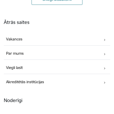
Kājene
Ātrās saites
Vakances
Par mums
Viegli lasīt
Akreditētās institūcijas
Noderīgi