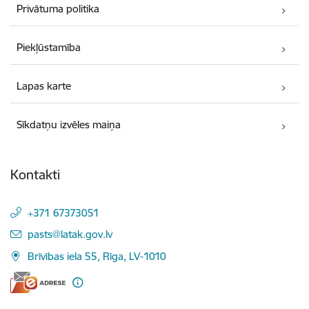
Privātuma politika
Piekļūstamība
Lapas karte
Sīkdatņu izvēles maiņa
Kontakti
+371 67373051
E-pasts:
pasts@latak.gov.lv
Brīvības iela 55, Rīga, LV-1010