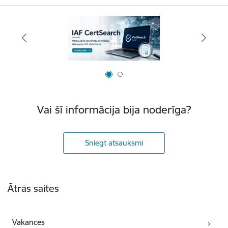
Vai šī informācija bija noderīga?
Sniegt atsauksmi
Kājene
Ātrās saites
Vakances