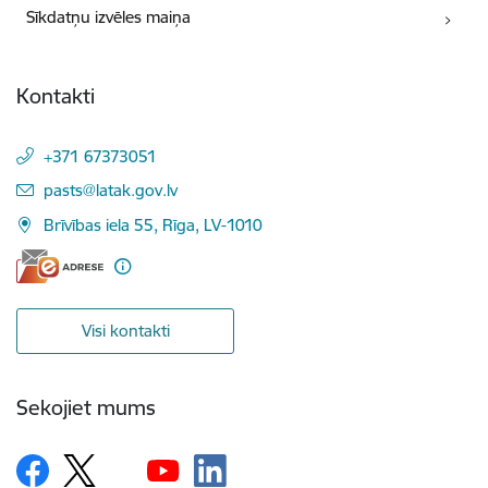
Sīkdatņu izvēles maiņa
Kontakti
+371 67373051
E-pasts:
pasts@latak.gov.lv
Brīvības iela 55, Rīga, LV-1010
Visi kontakti
Sekojiet mums