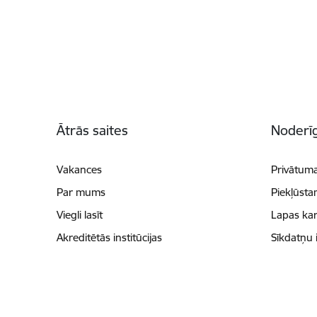
Kājene
Ātrās saites
Noderīg
Vakances
Privātuma
Par mums
Piekļūsta
Viegli lasīt
Lapas kar
Akreditētās institūcijas
Sīkdatņu 