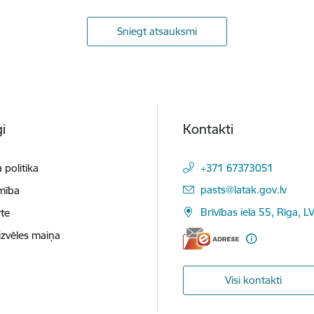
Sniegt atsauksmi
i
Kontakti
 politika
+371 67373051
E-pasts:
pasts@latak.gov.lv
mība
Brīvības iela 55, Rīga, 
te
izvēles maiņa
Visi kontakti