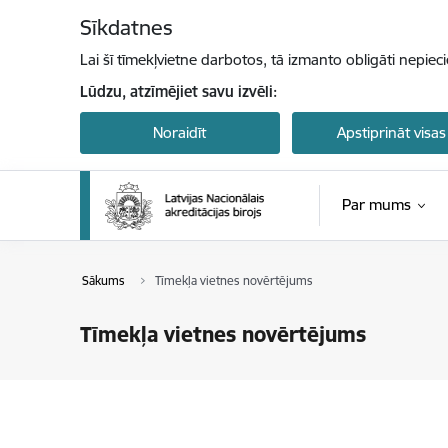
Pāriet uz lapas saturu
Sīkdatnes
Lai šī tīmekļvietne darbotos, tā izmanto obligāti nepiec
Lūdzu, atzīmējiet savu izvēli:
Noraidīt
Apstiprināt visas
Par mums
Sākums
Tīmekļa vietnes novērtējums
Tīmekļa vietnes novērtējums