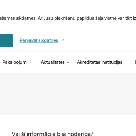
iešamās sīkdatnes. Ar Jūsu piekrišanu papildus šajā vietnē var tikt i
Pārvaldīt sīkdatnes
Pakalpojumi
Aktualitātes
Akreditētās institūcijas
Vai šī informācija bija noderīga?