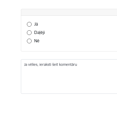
Vai šī informācija bija noderīga?
Jā
Daļēji
Nē
Ja vēlies, ieraksti šeit komentāru