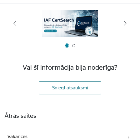
Vai šī informācija bija noderīga?
Sniegt atsauksmi
Kājene
Ātrās saites
Vakances