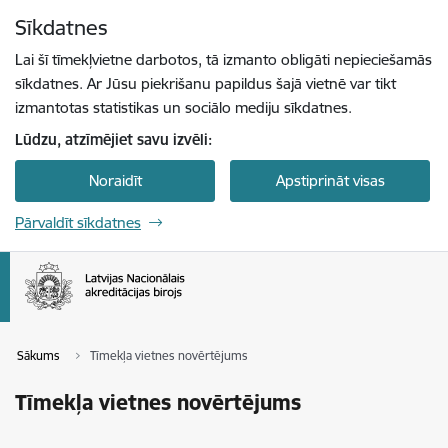
Pāriet uz lapas saturu
Sīkdatnes
Spied
lai meklētu
Enter
Lai šī tīmekļvietne darbotos, tā izmanto obligāti nepieciešamās
sīkdatnes. Ar Jūsu piekrišanu papildus šajā vietnē var tikt
izmantotas statistikas un sociālo mediju sīkdatnes.
Lūdzu, atzīmējiet savu izvēli:
Noraidīt
Apstiprināt visas
Pārvaldīt sīkdatnes
Sākums
Tīmekļa vietnes novērtējums
Tīmekļa vietnes novērtējums