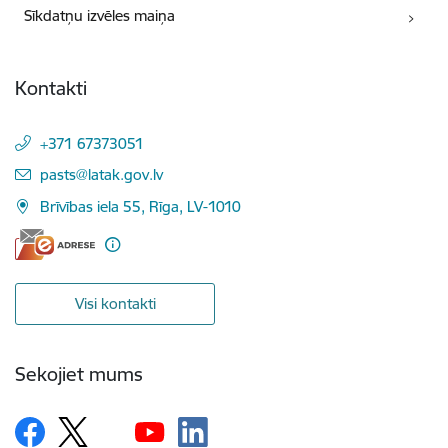
Sīkdatņu izvēles maiņa
Kontakti
+371 67373051
E-pasts:
pasts@latak.gov.lv
Brīvības iela 55, Rīga, LV-1010
Visi kontakti
Sekojiet mums