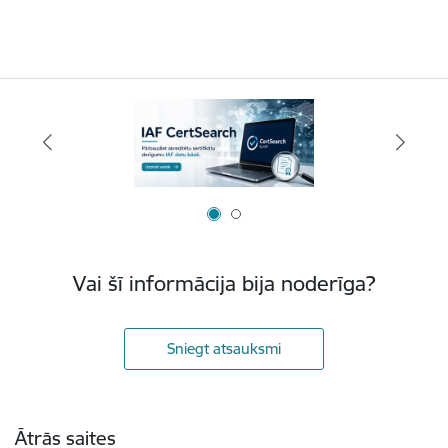
Vai šī informācija bija noderīga?
Sniegt atsauksmi
Kājene
Ātrās saites