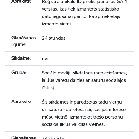
Reģistrē unikālu ID priekš jaunākās GA 4
versijas, kas tiek izmantots statistisko
datu iegūšanai par to, kā apmeklētājs
izmanto vietni.
24 stundas
uvc
Sociālo mediju sīkdatnes (nepieciešamas,
lai Jūs varētu dalīties ar saturu sociālajos
tīklos)
Šīs sīkdatnes ir paredzētas tādu vietņu
un satura koplietošanai, kas jūs interesē
mūsu vietnē, izmantojot trešo personu
sociālos tīklus vai citas vietnes.
24 stundas