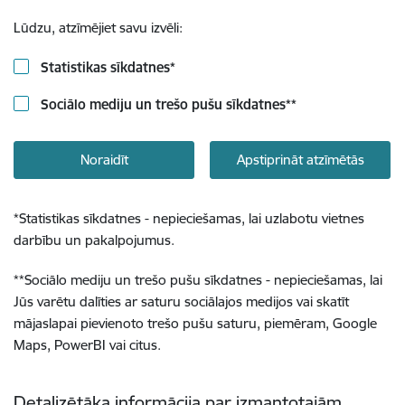
Lūdzu, atzīmējiet savu izvēli:
Statistikas sīkdatnes
*
Sociālo mediju un trešo pušu sīkdatnes
**
Noraidīt
Apstiprināt atzīmētās
*
Statistikas sīkdatnes - nepieciešamas, lai uzlabotu vietnes
darbību un pakalpojumus.
**
Sociālo mediju un trešo pušu sīkdatnes - nepieciešamas, lai
Jūs varētu dalīties ar saturu sociālajos medijos vai skatīt
mājaslapai pievienoto trešo pušu saturu, piemēram, Google
Maps, PowerBI vai citus.
Detalizētāka informācija par izmantotajām