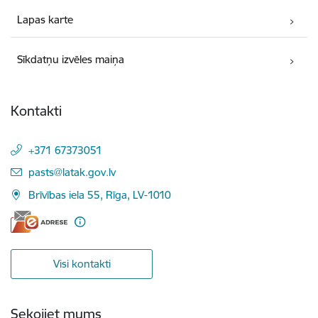
Lapas karte
Sīkdatņu izvēles maiņa
Kontakti
+371 67373051
E-pasts:
pasts@latak.gov.lv
Brīvības iela 55, Rīga, LV-1010
Visi kontakti
Sekojiet mums