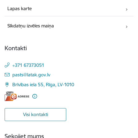
Lapas karte
Sīkdatņu izvēles maiņa
Kontakti
+371 67373051
E-pasts:
pasts@latak.gov.lv
Brīvības iela 55, Rīga, LV-1010
Visi kontakti
Sekojiet mums