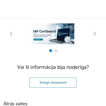
Vai šī informācija bija noderīga?
Sniegt atsauksmi
Kājene
Ātrās saites