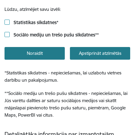
Lūdzu, atzīmējiet savu izvēli:
Statistikas sīkdatnes
*
Sociālo mediju un trešo pušu sīkdatnes
**
Noraidīt
Apstiprināt atzīmētās
*
Statistikas sīkdatnes - nepieciešamas, lai uzlabotu vietnes
darbību un pakalpojumus.
**
Sociālo mediju un trešo pušu sīkdatnes - nepieciešamas, lai
Jūs varētu dalīties ar saturu sociālajos medijos vai skatīt
mājaslapai pievienoto trešo pušu saturu, piemēram, Google
Maps, PowerBI vai citus.
Detalizētāka informācija par izmantotajām