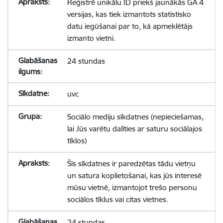
Reģistrē unikālu ID priekš jaunākās GA 4
versijas, kas tiek izmantots statistisko
datu iegūšanai par to, kā apmeklētājs
izmanto vietni.
24 stundas
uvc
Sociālo mediju sīkdatnes (nepieciešamas,
lai Jūs varētu dalīties ar saturu sociālajos
tīklos)
Šīs sīkdatnes ir paredzētas tādu vietņu
un satura koplietošanai, kas jūs interesē
mūsu vietnē, izmantojot trešo personu
sociālos tīklus vai citas vietnes.
24 stundas