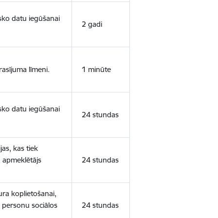
isko datu iegūšanai
2 gadi
rasījuma līmeni.
1 minūte
isko datu iegūšanai
24 stundas
as, kas tiek
ā apmeklētājs
24 stundas
ura koplietošanai,
o personu sociālos
24 stundas