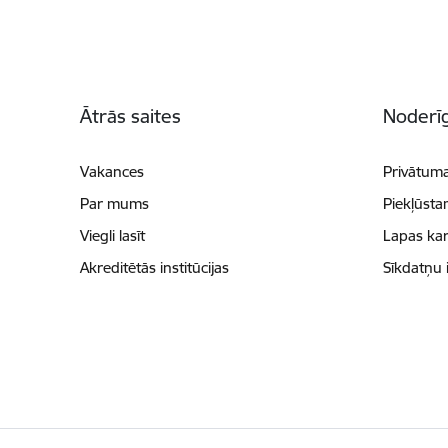
Kājene
Ātrās saites
Noderīg
Vakances
Privātuma
Par mums
Piekļūsta
Viegli lasīt
Lapas kar
Akreditētās institūcijas
Sīkdatņu 