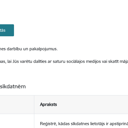
tās
ietnes darbību un pakalpojumus.
, lai Jūs varētu dalīties ar saturu sociālajos medijos vai skatīt mā
 sīkdatnēm
Apraksts
Reģistrē, kādas sīkdatnes lietotājs ir apstiprinā