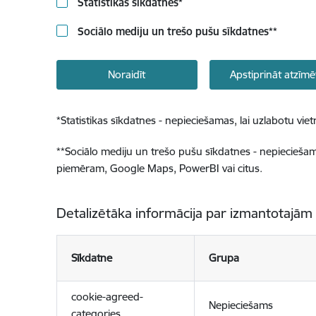
Statistikas sīkdatnes
*
Sociālo mediju un trešo pušu sīkdatnes
**
Noraidīt
Apstiprināt atzīmē
*
Statistikas sīkdatnes - nepieciešamas, lai uzlabotu v
**
Sociālo mediju un trešo pušu sīkdatnes - nepieciešamas
piemēram, Google Maps, PowerBI vai citus.
Detalizētāka informācija par izmantotajām
Sīkdatne
Grupa
cookie-agreed-
Nepieciešams
categories