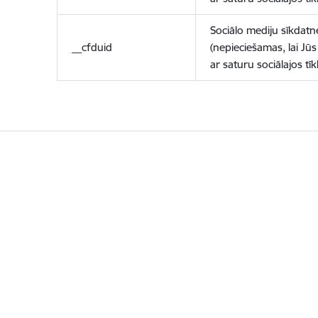
Sociālo mediju sīkdatn
__cfduid
(nepieciešamas, lai Jūs 
ar saturu sociālajos tīk