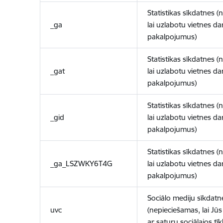
Statistikas sīkdatnes (
_ga
lai uzlabotu vietnes d
pakalpojumus)
Statistikas sīkdatnes (
_gat
lai uzlabotu vietnes d
pakalpojumus)
Statistikas sīkdatnes (
_gid
lai uzlabotu vietnes d
pakalpojumus)
Statistikas sīkdatnes (
_ga_LSZWKY6T4G
lai uzlabotu vietnes d
pakalpojumus)
Sociālo mediju sīkdatn
uvc
(nepieciešamas, lai Jūs 
ar saturu sociālajos tīk