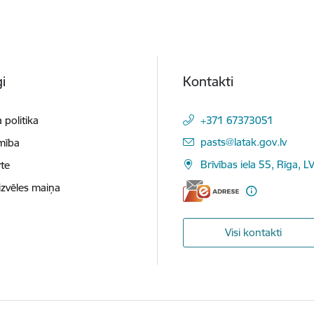
i
Kontakti
 politika
+371 67373051
E-pasts:
pasts@latak.gov.lv
mība
Brīvības iela 55, Rīga, 
te
izvēles maiņa
Visi kontakti