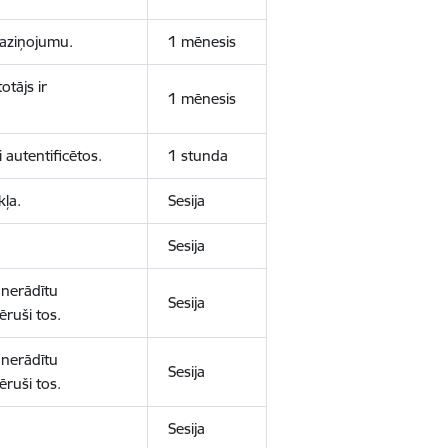
 paziņojumu.
1 mēnesis
otājs ir
1 mēnesis
 autentificētos.
1 stunda
kļa.
Sesija
Sesija
 nerādītu
Sesija
ēruši tos.
 nerādītu
Sesija
ēruši tos.
Sesija