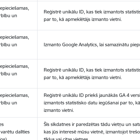
nepieciešamas,
Reģistrē unikālu ID, kas tiek izmantots statist
arbību un
par to, kā apmeklētājs izmanto vietni.
nepieciešamas,
arbību un
Izmanto Google Analytics, lai samazinātu piep
nepieciešamas,
Reģistrē unikālu ID, kas tiek izmantots statist
arbību un
par to, kā apmeklētājs izmanto vietni.
nepieciešamas,
Reģistrē unikālu ID priekš jaunākās GA 4 versij
arbību un
izmantots statistisko datu iegūšanai par to, k
izmanto vietni.
es
Šīs sīkdatnes ir paredzētas tādu vietņu un sat
varētu dalīties
kas jūs interesē mūsu vietnē, izmantojot treš
los)
tīklus vai citas vietnes.