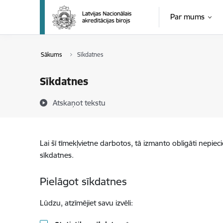
Pāriet uz lapas saturu
Par mums
Sākums
Sīkdatnes
Sīkdatnes
Atskaņot tekstu
Lai šī tīmekļvietne darbotos, tā izmanto obligāti nepiec
sīkdatnes.
Pielāgot sīkdatnes
Lūdzu, atzīmējiet savu izvēli: