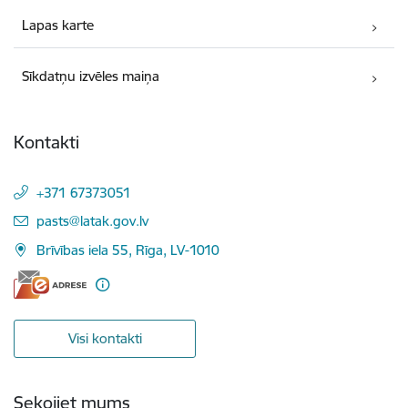
Lapas karte
Sīkdatņu izvēles maiņa
Kontakti
+371 67373051
E-pasts:
pasts@latak.gov.lv
Brīvības iela 55, Rīga, LV-1010
Visi kontakti
Sekojiet mums