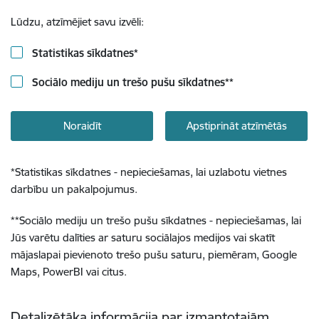
Lūdzu, atzīmējiet savu izvēli:
Statistikas sīkdatnes
*
Sociālo mediju un trešo pušu sīkdatnes
**
Noraidīt
Apstiprināt atzīmētās
*
Statistikas sīkdatnes - nepieciešamas, lai uzlabotu vietnes
darbību un pakalpojumus.
**
Sociālo mediju un trešo pušu sīkdatnes - nepieciešamas, lai
Jūs varētu dalīties ar saturu sociālajos medijos vai skatīt
mājaslapai pievienoto trešo pušu saturu, piemēram, Google
Maps, PowerBI vai citus.
Detalizētāka informācija par izmantotajām