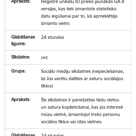
Reģistrē unikālu ID priekš jaunākās GA 4
versijas, kas tiek izmantots statistisko
datu iegūšanai par to, kā apmeklētājs
izmanto vietni.
24 stundas
uvc
Sociālo mediju sīkdatnes (nepieciešamas,
lai Jūs varētu dalīties ar saturu sociālajos
tīklos)
Šīs sīkdatnes ir paredzētas tādu vietņu
un satura koplietošanai, kas jūs interesē
mūsu vietnē, izmantojot trešo personu
sociālos tīklus vai citas vietnes.
24 stundas