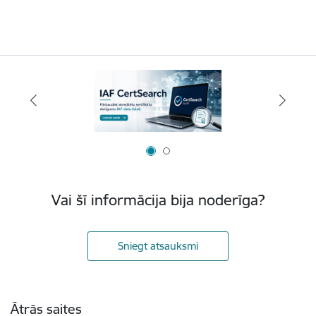
Vai šī informācija bija noderīga?
Sniegt atsauksmi
Kājene
Ātrās saites