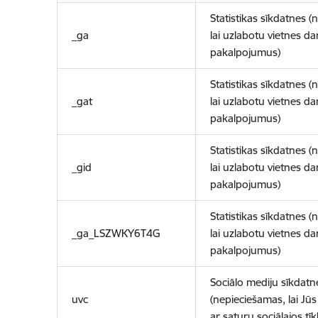
Statistikas sīkdatnes (
_ga
lai uzlabotu vietnes d
pakalpojumus)
Statistikas sīkdatnes (
_gat
lai uzlabotu vietnes d
pakalpojumus)
Statistikas sīkdatnes (
_gid
lai uzlabotu vietnes d
pakalpojumus)
Statistikas sīkdatnes (
_ga_LSZWKY6T4G
lai uzlabotu vietnes d
pakalpojumus)
Sociālo mediju sīkdatn
uvc
(nepieciešamas, lai Jūs 
ar saturu sociālajos tīk