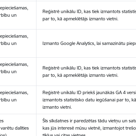
nepieciešamas,
Reģistrē unikālu ID, kas tiek izmantots statist
arbību un
par to, kā apmeklētājs izmanto vietni.
nepieciešamas,
arbību un
Izmanto Google Analytics, lai samazinātu piep
nepieciešamas,
Reģistrē unikālu ID, kas tiek izmantots statist
arbību un
par to, kā apmeklētājs izmanto vietni.
nepieciešamas,
Reģistrē unikālu ID priekš jaunākās GA 4 versij
arbību un
izmantots statistisko datu iegūšanai par to, k
izmanto vietni.
es
Šīs sīkdatnes ir paredzētas tādu vietņu un sat
varētu dalīties
kas jūs interesē mūsu vietnē, izmantojot treš
los)
tīklus vai citas vietnes.