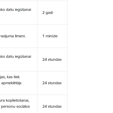
isko datu iegūšanai
2 gadi
rasījuma līmeni.
1 minūte
isko datu iegūšanai
24 stundas
as, kas tiek
ā apmeklētājs
24 stundas
ura koplietošanai,
o personu sociālos
24 stundas