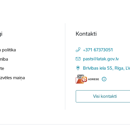
i
Kontakti
 politika
+371 67373051
E-pasts:
pasts@latak.gov.lv
mība
Brīvības iela 55, Rīga, 
te
izvēles maiņa
Visi kontakti