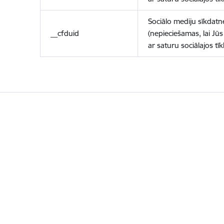
Sociālo mediju sīkdatn
__cfduid
(nepieciešamas, lai Jūs 
ar saturu sociālajos tīk