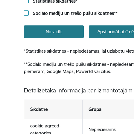
Statistikas sīkdatnes
*
Sociālo mediju un trešo pušu sīkdatnes
**
Noraidīt
Apstiprināt atzīmē
*
Statistikas sīkdatnes - nepieciešamas, lai uzlabotu v
**
Sociālo mediju un trešo pušu sīkdatnes - nepieciešamas
piemēram, Google Maps, PowerBI vai citus.
Detalizētāka informācija par izmantotajām
Sīkdatne
Grupa
cookie-agreed-
Nepieciešams
categories