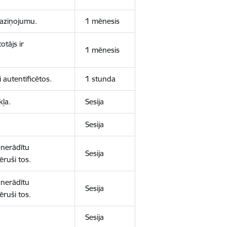
 paziņojumu.
1 mēnesis
otājs ir
1 mēnesis
 autentificētos.
1 stunda
kļa.
Sesija
Sesija
 nerādītu
Sesija
ēruši tos.
 nerādītu
Sesija
ēruši tos.
Sesija