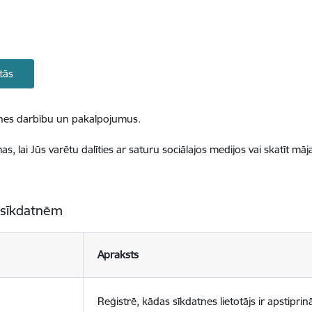
tās
ietnes darbību un pakalpojumus.
, lai Jūs varētu dalīties ar saturu sociālajos medijos vai skatīt mā
 sīkdatnēm
Apraksts
Reģistrē, kādas sīkdatnes lietotājs ir apstiprinā