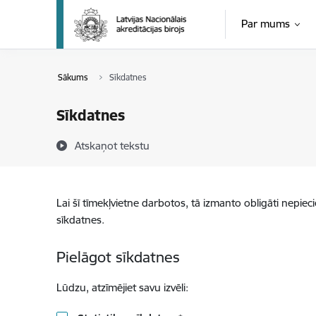
Pāriet uz lapas saturu
Par mums
Sākums
Sīkdatnes
Sīkdatnes
Atskaņot tekstu
Lai šī tīmekļvietne darbotos, tā izmanto obligāti nepiec
sīkdatnes.
Pielāgot sīkdatnes
Lūdzu, atzīmējiet savu izvēli: