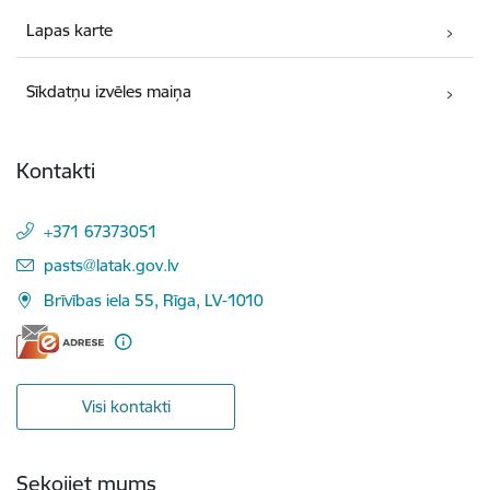
Lapas karte
Sīkdatņu izvēles maiņa
Kontakti
+371 67373051
E-pasts:
pasts@latak.gov.lv
Brīvības iela 55, Rīga, LV-1010
Visi kontakti
Sekojiet mums