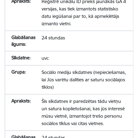
Reģistrē unikālu ID priekš jaunākās GA 4
versijas, kas tiek izmantots statistisko
datu iegūšanai par to, kā apmeklētājs
izmanto vietni.
24 stundas
uvc
Sociālo mediju sīkdatnes (nepieciešamas,
lai Jūs varētu dalīties ar saturu sociālajos
tīklos)
Šīs sīkdatnes ir paredzētas tādu vietņu
un satura koplietošanai, kas jūs interesē
mūsu vietnē, izmantojot trešo personu
sociālos tīklus vai citas vietnes.
24 stundas