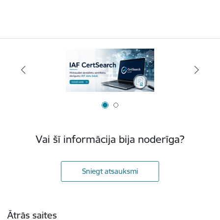
Vai šī informācija bija noderīga?
Sniegt atsauksmi
Kājene
Ātrās saites