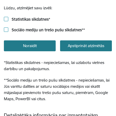
Lūdzu, atzīmējiet savu izvēli:
Statistikas sīkdatnes
*
Sociālo mediju un trešo pušu sīkdatnes
**
Noraidīt
Apstiprināt atzīmētās
*
Statistikas sīkdatnes - nepieciešamas, lai uzlabotu vietnes
darbību un pakalpojumus.
**
Sociālo mediju un trešo pušu sīkdatnes - nepieciešamas, lai
Jūs varētu dalīties ar saturu sociālajos medijos vai skatīt
mājaslapai pievienoto trešo pušu saturu, piemēram, Google
Maps, PowerBI vai citus.
Detalizētāka informācija par izmantotajām