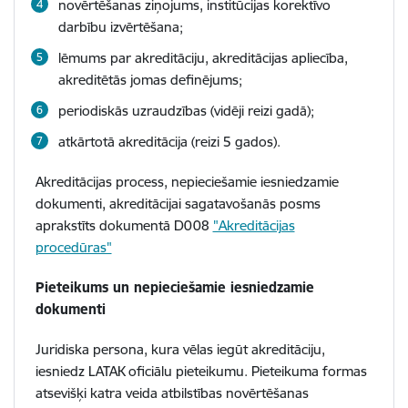
novērtēšanas ziņojums, institūcijas korektīvo
darbību izvērtēšana;
lēmums par akreditāciju, akreditācijas apliecība,
akreditētās jomas definējums;
periodiskās uzraudzības (vidēji reizi gadā);
atkārtotā akreditācija (reizi 5 gados).
Akreditācijas process, nepieciešamie iesniedzamie
dokumenti, akreditācijai sagatavošanās posms
aprakstīts dokumentā D008
"Akreditācijas
procedūras"
Pieteikums un nepieciešamie iesniedzamie
dokumenti
Juridiska persona, kura vēlas iegūt akreditāciju,
iesniedz LATAK oficiālu pieteikumu. Pieteikuma formas
atsevišķi katra veida atbilstības novērtēšanas