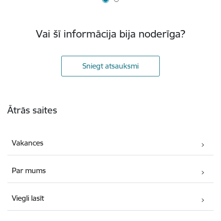
Vai šī informācija bija noderīga?
Sniegt atsauksmi
Kājene
Ātrās saites
Vakances
Par mums
Viegli lasīt