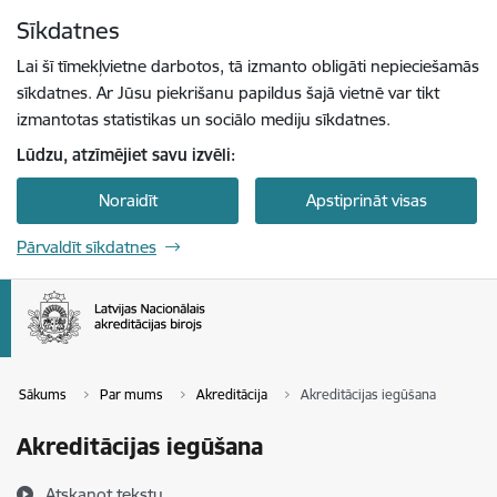
Pāriet uz lapas saturu
Sīkdatnes
Spied
lai meklētu
Enter
Lai šī tīmekļvietne darbotos, tā izmanto obligāti nepieciešamās
sīkdatnes. Ar Jūsu piekrišanu papildus šajā vietnē var tikt
izmantotas statistikas un sociālo mediju sīkdatnes.
Lūdzu, atzīmējiet savu izvēli:
Noraidīt
Apstiprināt visas
Pārvaldīt sīkdatnes
Sākums
Par mums
Akreditācija
Akreditācijas iegūšana
Akreditācijas iegūšana
Atskaņot tekstu