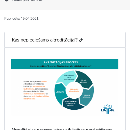
Publicēts: 19.04.2021.
Kas nepieciešams akreditācijai?
Akreditācijas process ietver atbilstības novērtēšanas