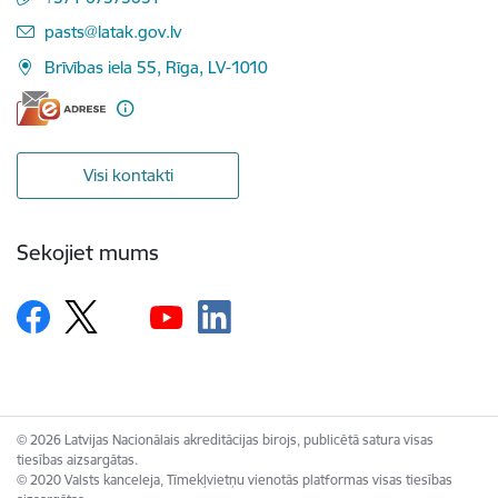
E-pasts:
pasts@latak.gov.lv
Brīvības iela 55, Rīga, LV-1010
Visi kontakti
Sekojiet mums
© 2026 Latvijas Nacionālais akreditācijas birojs, publicētā satura visas
tiesības aizsargātas.
© 2020 Valsts kanceleja, Tīmekļvietņu vienotās platformas visas tiesības