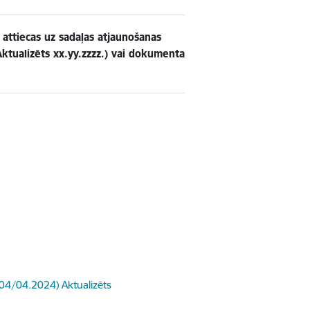
ttiecas uz sadaļas atjaunošanas
tualizēts xx.yy.zzzz.) vai dokumenta
K04/04.2024) Aktualizēts