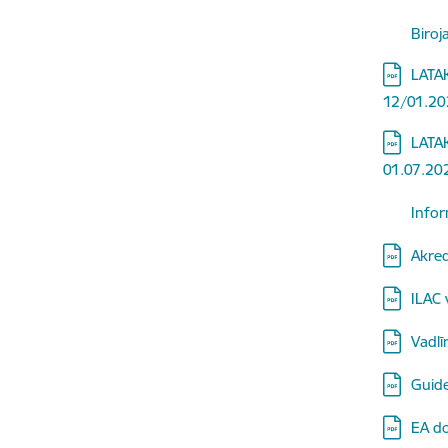
Lejupielā
Biroj
Lejupielā
LATAK
12/01.202
Lejupielā
LATAK
01.07.20
Lejupielā
Infor
Lejupielā
Akred
Lejupielā
ILAC 
Lejupielā
Vadlī
Lejupielā
Guide
Lejupielā
EA do