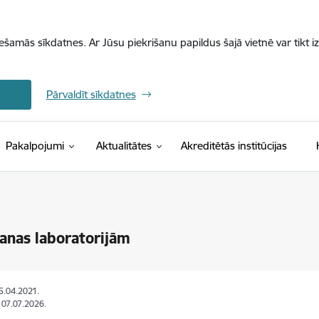
iešamās sīkdatnes. Ar Jūsu piekrišanu papildus šajā vietnē var tikt i
Pārvaldīt sīkdatnes
Pakalpojumi
Aktualitātes
Akreditētās institūcijas
anas laboratorijām
15.04.2021.
: 07.07.2026.