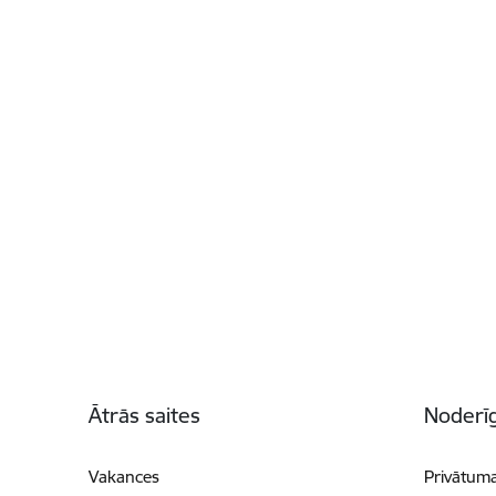
Kājene
Ātrās saites
Noderīg
Vakances
Privātuma