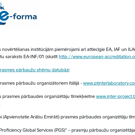
as novērtēšanas institūcijām piemērojami arī attiecīgie EA, IAF un IL
u saraksts EA-INF/01 (skatīt
http://www.european-accreditation.o
 Prasmes pārbaužu shēmu datubāzi
Prasmes pārbaužu organizātoriem Itālijā -
www.ptinterlaboratory.c
s prasmes pārbaudes organizētāju tīmekļvietne
www.inter-project.
/
 (Apvienotatie Arābu Emirāti) prasmes pārbaudes organizētāju tī
“Proficiency Global Services (PGS)” – prasmju pārbaužu organizētāja