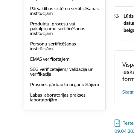
Pārvaldības sistēmu sertificēšanas
institūcijām
Lūdz
datu
Produktu, procesu vai
pakalpojumu sertificēšanas
beig
institūcijām
Personu sertificēšanas
institūcijām
EMAS verificētājiem
Visp
SEG verificētājiem/ validācija un
iesk
verifikācija
for
Prasmes pārbaužu organizētājiem
Skatīt
Labas laboratorijas prakses
laboratorijām
Lejupielā
Testē
09.04.20