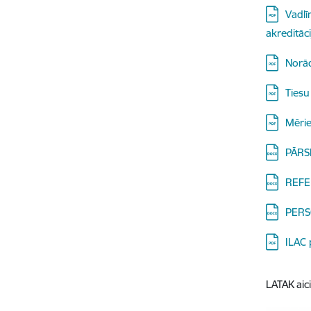
Lejupielā
Vadlī
akreditāc
Lejupielā
Norād
Lejupielā
Tiesu
Lejupielā
Mērie
Lejupielā
PĀRS
Lejupielā
REFE
Lejupielā
PERS
Lejupielā
ILAC 
LATAK aic