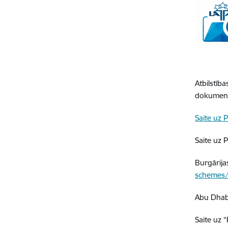
Atbilstīb
dokument
Saite uz
Saite uz 
Burgārija
schemes
Abu Dhabi
Saite uz 