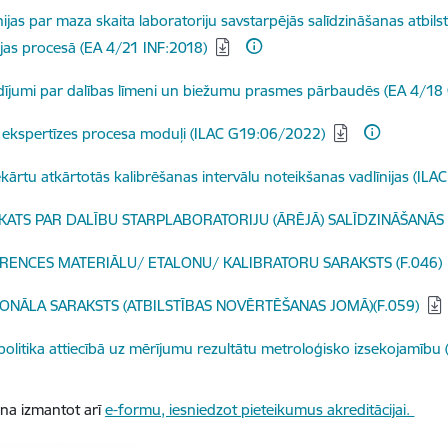
dēt:
nijas par maza skaita laboratoriju savstarpējās salīdzināšanas atbil
ijas procesā (EA 4/21 INF:2018)
dēt:
ījumi par dalības līmeni un biežumu prasmes pārbaudēs (EA 4/18
dēt:
 ekspertīzes procesa moduļi (ILAC G19:06/2022)
dēt:
kārtu atkārtotās kalibrēšanas intervālu noteikšanas vadlīnijas (
dēt:
KATS PAR DALĪBU STARPLABORATORIJU (ĀRĒJĀ) SALĪDZINĀŠANĀS (
dēt:
RENCES MATERIĀLU/ ETALONU/ KALIBRATORU SARAKSTS (F.046)
dēt:
ONĀLA SARAKSTS (ATBILSTĪBAS NOVĒRTĒŠANAS JOMĀ)(F.059)
dēt:
politika attiecībā uz mērījumu rezultātu metroloģisko izsekojamību
ina izmantot arī
e-formu, iesniedzot pieteikumus akreditācijai.