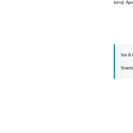
biroji: A
Vai šī
Sniedz