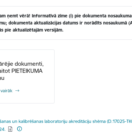
am ņemt vērā! Informatīvā zīme (i) pie dokumenta nosaukuma a
mu; dokumenta aktualizācijas datums ir norādīts nosaukumā (Ak
ās pie aktualizētajām versijām.
ārējie dokumenti,
aitot PIETEIKUMA
mu
 vairāk
dēt:
šanas un kalibrēšanas laboratoriju akreditāciju shēma (D.17025-T
24.