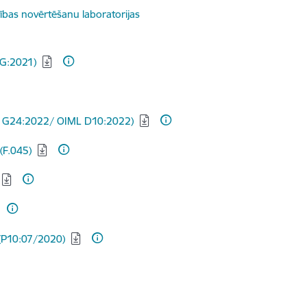
stības novērtēšanu laboratorijas
 G:2021)
ILAC G24:2022/ OIML D10:2022)
F.045)
 (P10:07/2020)