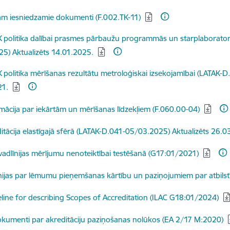
dēt:
am iesniedzamie dokumenti (F.002.TK-11)
dēt:
 politika dalībai prasmes pārbaužu programmās un starplaboratori
5) Aktualizēts 14.01.2025.
dēt:
 politika mērīšanas rezultātu metroloģiskai izsekojamībai (LATAK-
21.
dēt:
mācija par iekārtām un mērīšanas līdzekļiem (F.060.00-04)
dēt:
itācija elastīgajā sfērā (LATAK-D.041-05/03.2025) Aktualizēts 26.0
dēt:
vadlīnijas mērījumu nenoteiktībai testēšanā (G17:01/2021)
dēt:
nijas par lēmumu pieņemšanas kārtību un paziņojumiem par atbils
dēt:
line for describing Scopes of Accreditation (ILAC G18:01/2024)
dēt:
kumenti par akreditāciju paziņošanas nolūkos (EA 2/17 M:2020)