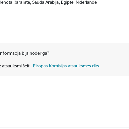
pvienotā Karaliste, Saūda Arābija, Ēģipte, Nīderlande
 informācija bija noderīga?
 atsauksmi šeit -
Eiropas Komisijas atsauksmes rīks.