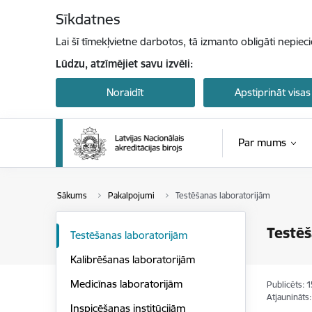
Pāriet uz lapas saturu
Sīkdatnes
Lai šī tīmekļvietne darbotos, tā izmanto obligāti nepiec
Lūdzu, atzīmējiet savu izvēli:
Noraidīt
Apstiprināt visas
Par mums
Sākums
Pakalpojumi
Testēšanas laboratorijām
Testēš
Testēšanas laboratorijām
Kalibrēšanas laboratorijām
Medicīnas laboratorijām
Publicēts: 
Atjaunināts
Inspicēšanas institūcijām