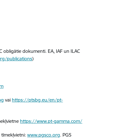
AC obligātie dokumenti. EA, IAF un ILAC
rg/publications
)
om
bg
vai
https://ptsbg.eu/en/pt-
mekļvietne
https://www.pt-gamma.com/
 tīmekļvietni:
www.pgsco.org
. PGS