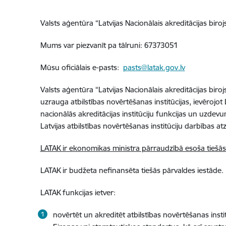
Valsts aģentūra “Latvijas Nacionālais akreditācijas biroj
Mums var piezvanīt pa tālruni: 67373051
Mūsu oficiālais e-pasts:
pasts@latak.gov.lv
Valsts aģentūra “Latvijas Nacionālais akreditācijas biroj
uzrauga atbilstības novērtēšanas institūcijas, ievērojo
nacionālās akreditācijas institūciju funkcijas un uzdev
Latvijas atbilstības novērtēšanas institūciju darbības a
LATAK ir ekonomikas ministra pārraudzībā esoša tiešās
LATAK ir budžeta nefinansēta tiešās pārvaldes iestāde.
LATAK funkcijas ietver:
novērtēt un akreditēt atbilstības novērtēšanas instit