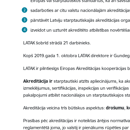
Eiropas vai starptautiskos standartus, kā arī savst
sadarboties ar citu valstu nacionālajām akreditācijas
pārstāvēt Latviju starptautiskajās akreditācijas orga
izveidot un uzturēt akreditēto atbilstības novērtēša
LATAK šobrīd strādā 21 darbinieks.
Kopš 2019.gada 1. oktobra LATAK direktore ir Gundeg
LATAK ir pilntiesīgs Eiropas Akreditācijas kooperācijas b
Akreditācija ir
starptautiski atzīts apliecinājums, ka ak
izmeklējumus, sertifikācijas, inspekcijas un verifikāci
pakalpojumi atbilst nacionālajos un starptautiskajos s
Akreditācija veicina trīs būtiskus aspektus:
drošumu
,
k
Prasības pēc akreditācijas ir noteiktas ārējos normatīv
reglamentētā joma, jo valstij ir pienākums rūpēties pa