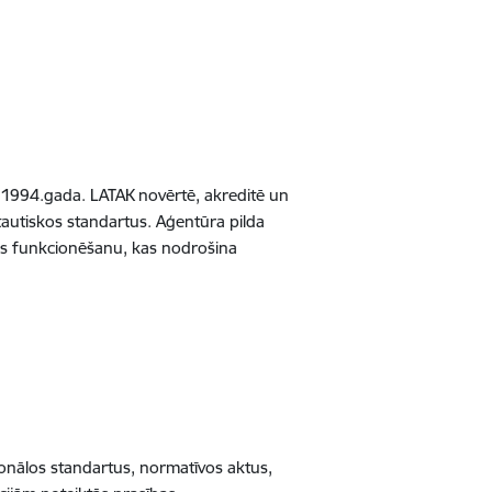
opš 1994.gada. LATAK novērtē, akreditē un
ptautiskos standartus. Aģentūra pilda
ēmas funkcionēšanu, kas nodrošina
acionālos standartus, normatīvos aktus,