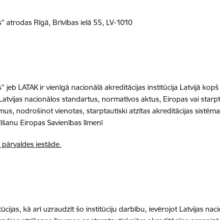
s” atrodas Rīgā, Brīvības ielā 55, LV-1010
s” jeb LATAK ir vienīgā nacionālā akreditācijas institūcija Latvijā k
t Latvijas nacionālos standartus, normatīvos aktus, Eiropas vai star
umus, nodrošinot vienotas, starptautiski atzītas akreditācijas sist
tzīšanu Eiropas Savienības līmenī
 pārvaldes iestāde.
ūcijas, kā arī uzraudzīt šo institūciju darbību, ievērojot Latvijas n