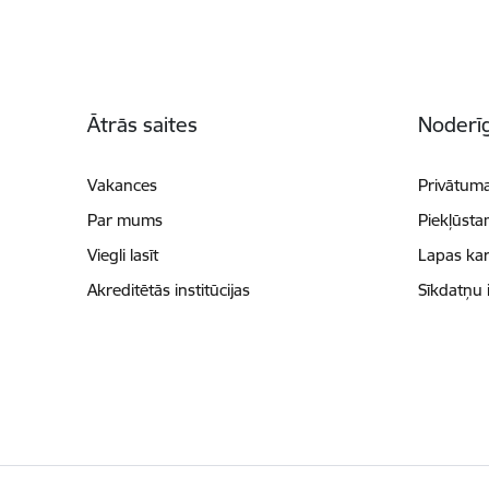
Kājene
Ātrās saites
Noderīg
Vakances
Privātuma
Par mums
Piekļūsta
Viegli lasīt
Lapas kar
Akreditētās institūcijas
Sīkdatņu 