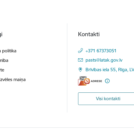
i
Kontakti
 politika
+371 67373051
E-pasts:
pasts@latak.gov.lv
mība
Brīvības iela 55, Rīga, 
te
izvēles maiņa
Visi kontakti