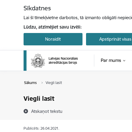
Pāriet uz lapas saturu
Sīkdatnes
Lai šī tīmekļvietne darbotos, tā izmanto obligāti nepiec
Lūdzu, atzīmējiet savu izvēli:
Noraidīt
Apstiprināt visas
Par mums
Sākums
Viegli lasīt
Viegli lasīt
Atskaņot tekstu
Publicēts: 26.04.2021.