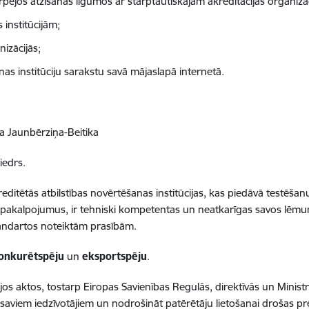
arpējos atzīšanas līgumos ar starptautiskajām akreditācijas organizā
 institūcijām;
nizācijās;
nas institūciju sarakstu savā mājaslapā internetā.
a Jaunbērziņa-Beitika
iedrs.
reditētās atbilstības novērtēšanas institūcijas, kas piedāvā testēšan
jas pakalpojumus, ir tehniski kompetentas un neatkarīgas savos lēmum
tandartos noteiktām prasībām.
onkurētspēju
un
eksportspēju
.
ajos aktos, tostarp Eiropas Savienības Regulās, direktīvās un Minist
r saviem iedzīvotājiem un nodrošināt patērētāju lietošanai drošas 