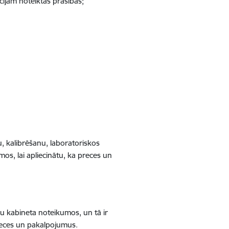
cijām noteiktās prasības;
u, kalibrēšanu, laboratoriskos
os, lai apliecinātu, ka preces un
ru kabineta noteikumos, un tā ir
preces un pakalpojumus.