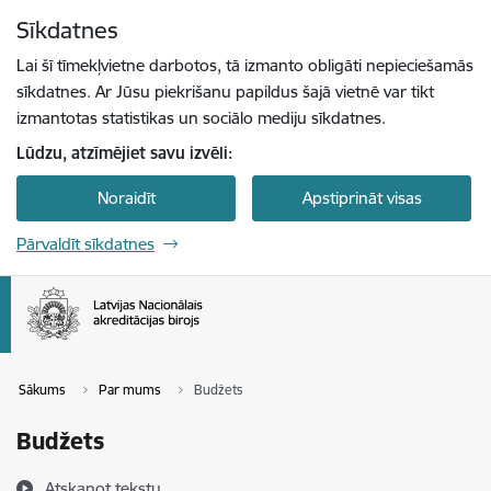
Pāriet uz lapas saturu
Sīkdatnes
Spied
lai meklētu
Enter
Lai šī tīmekļvietne darbotos, tā izmanto obligāti nepieciešamās
sīkdatnes. Ar Jūsu piekrišanu papildus šajā vietnē var tikt
izmantotas statistikas un sociālo mediju sīkdatnes.
Lūdzu, atzīmējiet savu izvēli:
Noraidīt
Apstiprināt visas
Pārvaldīt sīkdatnes
Sākums
Par mums
Budžets
Budžets
Atskaņot tekstu