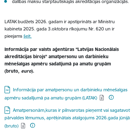
dalības maksu starptautiskajās akreditācijas organizācijās.
LATAK budžets 2026. gadam ir apstiprināts ar Ministru
kabineta 2025. gada 3.oktobra rīkojumu Nr. 620 un ir
pieejams
šeit.
Informācija par valsts aģentūras “Latvijas Nacionālais
akreditācijas birojs” amatpersonu un darbinieku
mēnešalgas apmēru sadalījumā pa amatu grupām
(bruto,
euro
).
Lejupielādēt:
Informācija par amatpersonu un darbinieku mēnešalgas
apmēru sadalījumā pa amatu grupām (LATAK)
Lejupielādēt:
Amatpersonām,kuras ir pilnvarotas pieņemt vai sagatavot
pārvaldes lēmumus, aprēķinātais atalgojums 2026.gada jūnijā
(bruto)