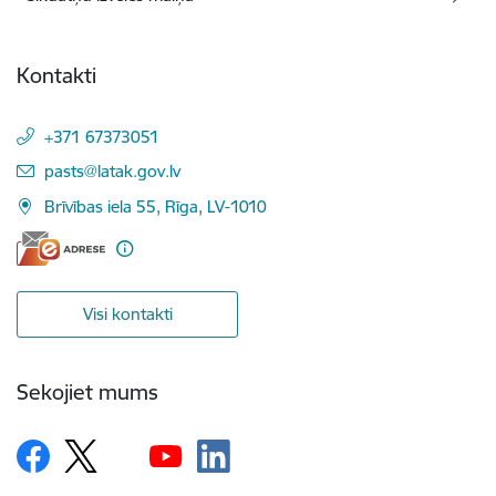
Kontakti
+371 67373051
E-pasts:
pasts@latak.gov.lv
Brīvības iela 55, Rīga, LV-1010
Visi kontakti
Sekojiet mums