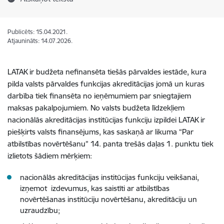
Publicēts: 15.04.2021.
Atjaunināts: 14.07.2026.
LATAK ir budžeta nefinansēta tiešās pārvaldes iestāde, kura
pilda valsts pārvaldes funkcijas akreditācijas jomā un kuras
darbība tiek finansēta no ieņēmumiem par sniegtajiem
maksas pakalpojumiem. No valsts budžeta līdzekļiem
nacionālās akreditācijas institūcijas funkciju izpildei LATAK ir
piešķirts valsts finansējums, kas saskaņā ar likuma “Par
atbilstības novērtēšanu” 14. panta trešās daļas 1. punktu tiek
izlietots šādiem mērķiem:
nacionālās akreditācijas institūcijas funkciju veikšanai,
izņemot izdevumus, kas saistīti ar atbilstības
novērtēšanas institūciju novērtēšanu, akreditāciju un
uzraudzību;