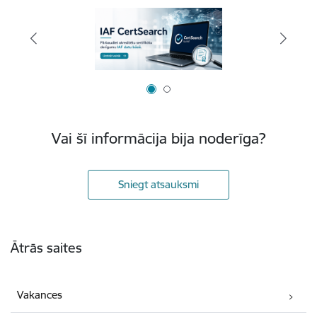
Vai šī informācija bija noderīga?
Sniegt atsauksmi
Kājene
Ātrās saites
Vakances