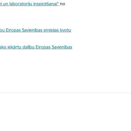
i un laboratoriju inspicēšanai"
no
ību Eiropas Savienības emisijas kvotu
sko iekārtu dalību Eiropas Savienības