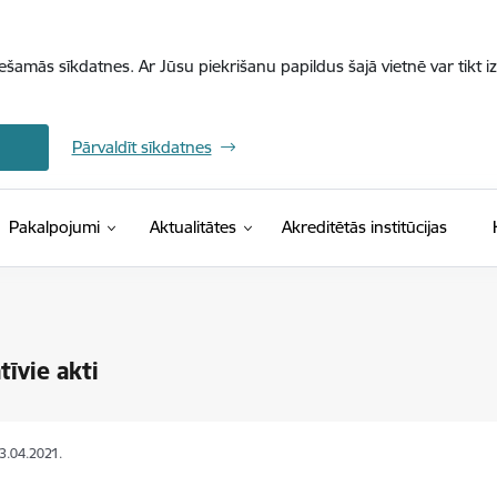
iešamās sīkdatnes. Ar Jūsu piekrišanu papildus šajā vietnē var tikt i
Pārvaldīt sīkdatnes
Pakalpojumi
Aktualitātes
Akreditētās institūcijas
īvie akti
23.04.2021.