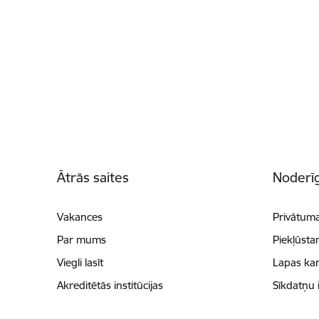
Kājene
Ātrās saites
Noderīg
Vakances
Privātuma
Par mums
Piekļūsta
Viegli lasīt
Lapas kar
Akreditētās institūcijas
Sīkdatņu 