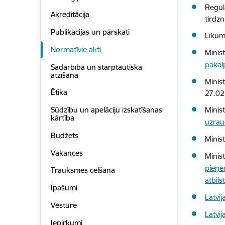
Regu
Akreditācija
tirdz
Publikācijas un pārskati
Liku
Normatīvie akti
Minis
pakal
Sadarbība un starptautiskā
atzīšana
Minis
Ētika
27.0
Minis
Sūdzību un apelāciju izskatīšanas
kārtība
uzrau
Budžets
Minis
Vakances
Minis
pieņe
Trauksmes celšana
atbil
Īpašumi
Latvi
Vēsture
Latvi
Iepirkumi