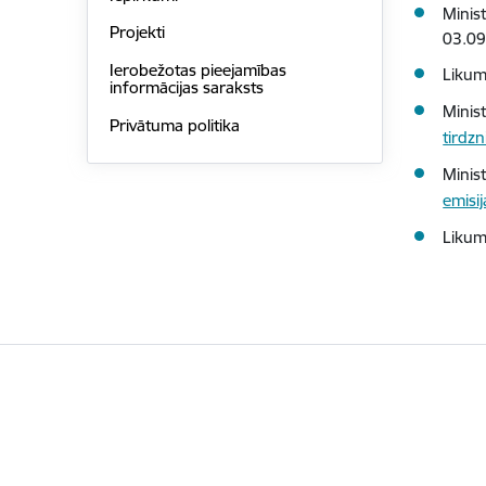
Minis
Projekti
03.0
Ierobežotas pieejamības
Liku
informācijas saraksts
Minis
Privātuma politika
tirdzn
Minis
emisij
Liku