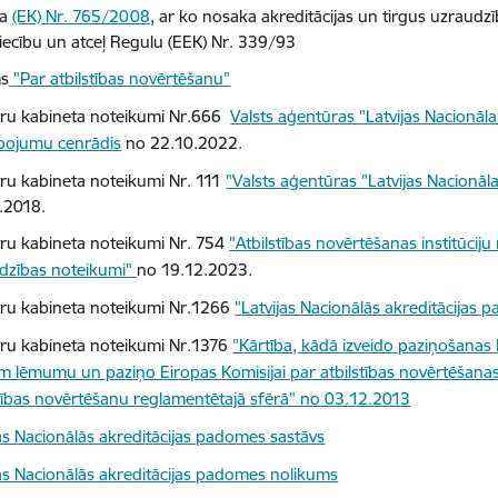
la
(EK) Nr. 765/2008
, ar ko nosaka akreditācijas un tirgus uzraudz
niecību un atceļ Regulu (EEK) Nr. 339/93
ms
"Par atbilstības novērtēšanu"
tru kabineta noteikumi Nr.666
Valsts aģentūras "Latvijas Nacionāla
pojumu cenrādis
no 22.10.2022.
tru kabineta noteikumi Nr. 111
"Valsts aģentūras "Latvijas Nacionāla
2.2018.
tru kabineta noteikumi Nr. 754
"Atbilstības novērtēšanas institūciju
dzības noteikumi"
no 19.12.2023.
tru kabineta noteikumi Nr.1266
"
Latvijas Nacionālās akreditācijas
tru kabineta noteikumi Nr.1376
"Kārtība, kādā izveido paziņošanas k
m lēmumu un paziņo Eiropas Komisijai par atbilstības novērtēšanas i
stības novērtēšanu reglamentētajā sfērā" no 03.12.2013
jas Nacionālās akreditācijas padomes sastāvs
jas Nacionālās akreditācijas padomes nolikums