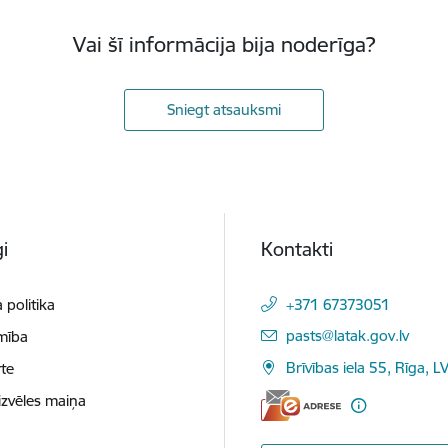
Vai šī informācija bija noderīga?
Sniegt atsauksmi
i
Kontakti
 politika
+371 67373051
E-pasts:
pasts@latak.gov.lv
mība
Brīvības iela 55, Rīga, 
te
izvēles maiņa