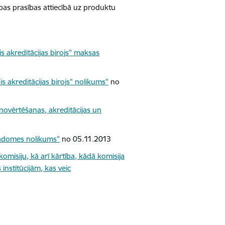
ības prasības attiecībā uz produktu
is akreditācijas birojs" maksas
is akreditācijas birojs" nolikums"
no
 novērtēšanas, akreditācijas un
 padomes nolikums"
no 05.11.2013
omisiju, kā arī kārtība, kādā komisija
nstitūcijām, kas veic