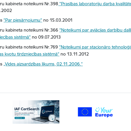
tru kabineta noteikumi Nr.398
"Prasības laboratoriju darba kvalitāte
9.2002
ms
"Par piesārņojumu"
no 15.03.2001
tru kabineta noteikumi Nr.366
"Noteikumi par aviācijas darbību dal
iecības sistēmā"
no 09.07.2013
tru kabineta noteikumi Nr.769
"
Noteikumi par stacionāro tehnoloģi
as kvotu tirdzniecības sistēmā
"
no 13.11.2012
ms
„Vides aizsardzības likums, 02.11.2006.”