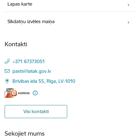
Lapas karte
Sīkdatņu izvēles maiņa
Kontakti
+371 67373051
E-pasts:
pasts@latak.gov.lv
Brīvības iela 55, Rīga, LV-1010
Visi kontakti
Sekojiet mums