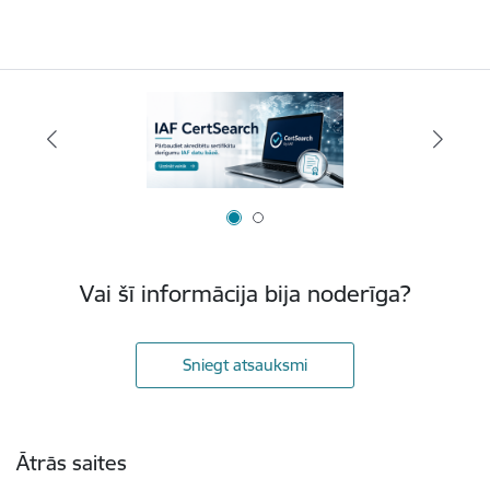
Vai šī informācija bija noderīga?
Sniegt atsauksmi
Kājene
Ātrās saites