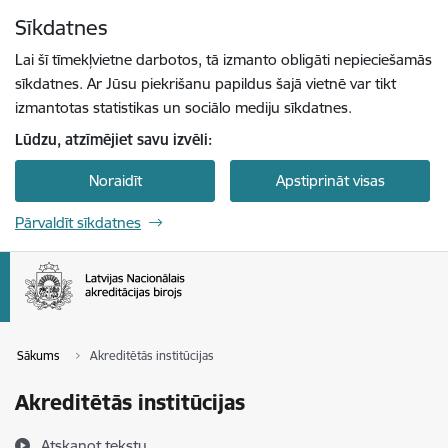
Pāriet uz lapas saturu
Sīkdatnes
Spied
lai meklētu
Enter
Lai šī tīmekļvietne darbotos, tā izmanto obligāti nepieciešamās
sīkdatnes. Ar Jūsu piekrišanu papildus šajā vietnē var tikt
izmantotas statistikas un sociālo mediju sīkdatnes.
Lūdzu, atzīmējiet savu izvēli:
Noraidīt
Apstiprināt visas
Pārvaldīt sīkdatnes
Sākums
Akreditētās institūcijas
Akreditētās institūcijas
Atskaņot tekstu