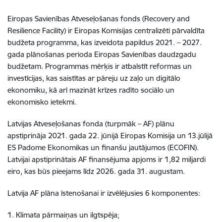
Eiropas Savienības Atveseļošanas fonds (Recovery and
Resilience Facility) ir Eiropas Komisijas centralizēti pārvaldīta
budžeta programma, kas izveidota papildus 2021. – 2027.
gada plānošanas perioda Eiropas Savienības daudzgadu
budžetam. Programmas mērķis ir atbalstīt reformas un
investīcijas, kas saistītas ar pāreju uz zaļo un digitālo
ekonomiku, kā arī mazināt krīzes radīto sociālo un
ekonomisko ietekmi.
Latvijas Atveseļošanas fonda (turpmāk – AF) plānu
apstiprināja 2021. gada 22. jūnijā Eiropas Komisija un 13.jūlijā
ES Padome Ekonomikas un finanšu jautājumos (ECOFIN).
Latvijai apstiprinātais AF finansējuma apjoms ir 1,82 miljardi
eiro, kas būs pieejams līdz 2026. gada 31. augustam.
Latvija AF plāna īstenošanai ir izvēlējusies 6 komponentes:
1. Klimata pārmaiņas un ilgtspēja;