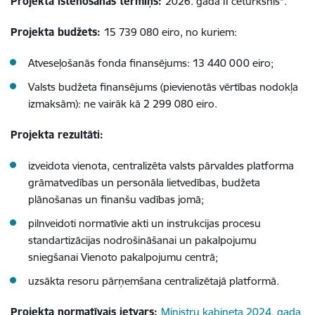
Projekta īstenošanas termiņš:
2026. gada II ceturksnis*.
Projekta budžets:
15 739 080 eiro, no kuriem:
Atveseļošanās fonda finansējums: 13 440 000 eiro;
Valsts budžeta finansējums (pievienotās vērtības nodokļa
izmaksām): ne vairāk kā 2 299 080 eiro.
Projekta rezultāti:
izveidota vienota, centralizēta valsts pārvaldes platforma
grāmatvedības un personāla lietvedības, budžeta
plānošanas un finanšu vadības jomā;
pilnveidoti normatīvie akti un instrukcijas procesu
standartizācijas nodrošināšanai un pakalpojumu
sniegšanai Vienoto pakalpojumu centrā;
uzsākta resoru pārņemšana centralizētajā platformā.
Projekta normatīvais ietvars:
Ministru kabineta 2024. gada