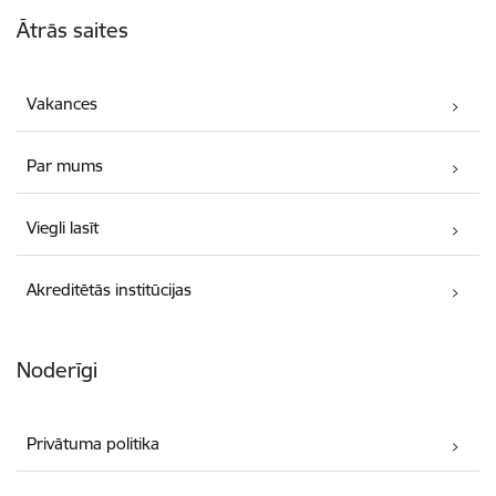
Kājene
Ātrās saites
Vakances
Par mums
Viegli lasīt
Akreditētās institūcijas
Noderīgi
Privātuma politika