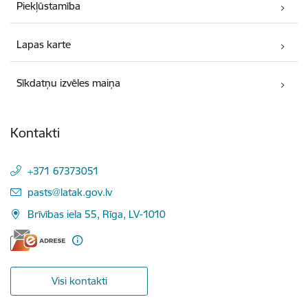
Piekļūstamība
Lapas karte
Sīkdatņu izvēles maiņa
Kontakti
+371 67373051
E-pasts:
pasts@latak.gov.lv
Brīvības iela 55, Rīga, LV-1010
Visi kontakti