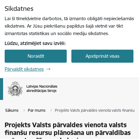
Pāriet uz lapas saturu
Sīkdatnes
Spied
lai meklētu
Enter
Lai šī tīmekļvietne darbotos, tā izmanto obligāti nepieciešamās
sīkdatnes. Ar Jūsu piekrišanu papildus šajā vietnē var tikt
izmantotas statistikas un sociālo mediju sīkdatnes.
Lūdzu, atzīmējiet savu izvēli:
Noraidīt
Apstiprināt visas
Pārvaldīt sīkdatnes
Sākums
Par mums
Projekts Valsts pārvaldes vienota valsts finanšu
Projekts Valsts pārvaldes vienota valsts
finanšu resursu plānošana un pārvaldības