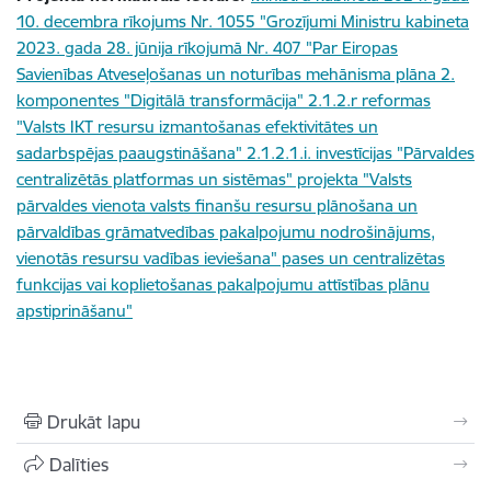
10. decembra rīkojums Nr. 1055 "Grozījumi Ministru kabineta
2023. gada 28. jūnija rīkojumā Nr. 407 "Par Eiropas
Savienības Atveseļošanas un noturības mehānisma plāna 2.
komponentes "Digitālā transformācija" 2.1.2.r reformas
"Valsts IKT resursu izmantošanas efektivitātes un
sadarbspējas paaugstināšana" 2.1.2.1.i. investīcijas "Pārvaldes
centralizētās platformas un sistēmas" projekta "Valsts
pārvaldes vienota valsts finanšu resursu plānošana un
pārvaldības grāmatvedības pakalpojumu nodrošinājums,
vienotās resursu vadības ieviešana" pases un centralizētas
funkcijas vai koplietošanas pakalpojumu attīstības plānu
apstiprināšanu"
Drukāt lapu
Dalīties