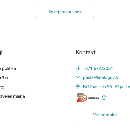
Sniegt atsauksmi
i
Kontakti
 politika
+371 67373051
E-pasts:
pasts@latak.gov.lv
mība
Brīvības iela 55, Rīga, 
te
izvēles maiņa
Visi kontakti