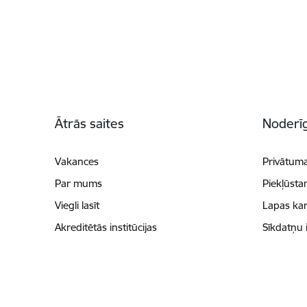
Kājene
Ātrās saites
Noderīg
Vakances
Privātuma
Par mums
Piekļūsta
Viegli lasīt
Lapas kar
Akreditētās institūcijas
Sīkdatņu 