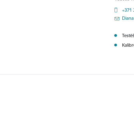
+371
E-pasts:
Diana
Testēš
Kalibr