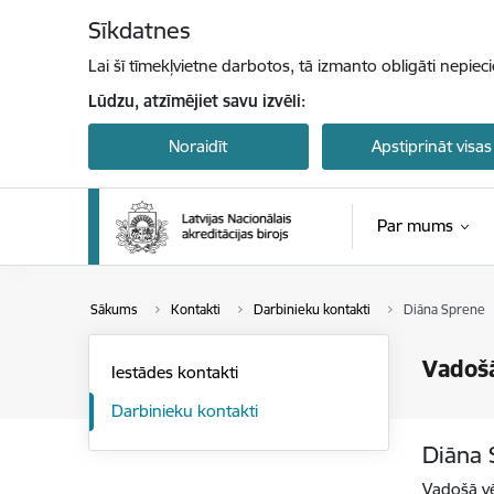
Pāriet uz lapas saturu
Sīkdatnes
Lai šī tīmekļvietne darbotos, tā izmanto obligāti nepiec
Lūdzu, atzīmējiet savu izvēli:
Noraidīt
Apstiprināt visas
Par mums
Sākums
Kontakti
Darbinieku kontakti
Diāna Sprene
Vadošā
Iestādes kontakti
Darbinieku kontakti
Diāna 
Vadošā vē