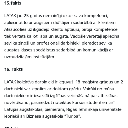
15.fakts
LATAK jau 25 gadus nemainīgi uztur savu kompetenci,
apliecinot to ar augstiem rādītājiem sadarbībā ar klientiem.
Atsaucoties uz ikgadējo klientu aptauju, biroja kompetence
tiek vērtēta kā ļoti laba un augsta. Vadošie vērtētāji apliecina
sevi kā zinoši un profesionāli darbinieki, pierādot sevi kā
augstas klases speciālistus sadarbībā un komunikācijā ar
uzraudzītajām institūcijām.
16. fakts
LATAK kolektīva darbinieki ir ieguvuši 18 maģistra grādus un 2
darbinieki var lepoties ar doktora grādu. Vairāki no mūsu
darbiniekiem ir iesaistīti izglītības veicināšanā par atbilstības
novērtēšanu, pasniedzot noteiktus kursus studentiem arī
Latvijas augstskolās, piemēram, Rīgas Tehniskajā universitātē,
iepriekš arī Biznesa augstskolā “Turība”.