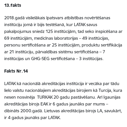
13.fakts
2018.gadā vislielākais īpatsvars atbilstības novērtēšanas
institūciju jomā ir bijis testēšanā, kur LATAK savus
pakalpojumus sniedz 125 institūcijām, tad seko inspicēšana ar
69 institūcijām, medicīnas laboratorijas – 49 institūcijas,
personu sertificēšana ar 25 institūcijām, produktu sertifikācija
ar 21 institūciju, pārvaldības sistēmu sertificēšana – 7
institūcijas un GHG-SEG sertificēšana – 3 institūcijas.
Fakts Nr.14
LATAK kā nacionālā akreditācijas institūcija ir vecāka par tādu
lielo valstu nacionālajiem akreditācijas birojiem kā Turcija, kura
nesen nosvinēja TURKAK 20 gadu pastāvēšanu. Arī Igaunijas
akreditācijas birojs EAK ir 6 gadus jaunāks par mums –
dibināts 2000.gadā. Lietuvas akreditācijas birojs LA, savukārt,
ir 4 gadus jaunāks par LATAK.