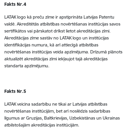
Fakts Nr.4
LATAK logo kā preču zīme ir apstiprināta Latvijas Patentu
valdē. Akreditētās atbilstības novērtēšanas institūcijas savos
sertifikātos vai pārskatot drīkst lietot akreditācijas zīmi.
Akreditācijas zīme sastāv no LATAK logo un institūcijas
identifikācijas numura, kā arī attiecīgā atbilstības
novērtēšanas institūcijas veida apzīmējuma. Drīzumā plānots
aktualizēt akreditācijas zīmi iekļaujot tajā akreditācijas
standarta apzīmējumu.
Fakts Nr.5
LATAK veicina sadarbību ne tikai ar Latvijas atbilstības
novērtēšanas institūcijām, bet arī noslēdzis sadarbības
līgumus ar Gruzijas, Baltkrievijas, Uzbekistānas un Ukrainas
atbilstošajām akreditācijas institūcijām.