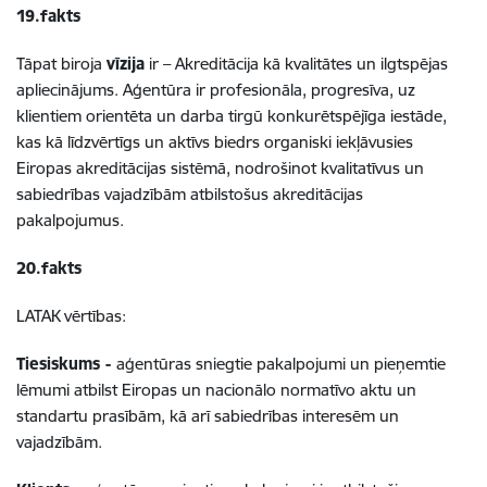
19.fakts
Tāpat biroja
vīzija
ir – Akreditācija kā kvalitātes un ilgtspējas
apliecinājums. Aģentūra ir profesionāla, progresīva, uz
klientiem orientēta un darba tirgū konkurētspējīga iestāde,
kas kā līdzvērtīgs un aktīvs biedrs organiski iekļāvusies
Eiropas akreditācijas sistēmā, nodrošinot kvalitatīvus un
sabiedrības vajadzībām atbilstošus akreditācijas
pakalpojumus.
20.fakts
LATAK vērtības:
Tiesiskums -
aģentūras sniegtie pakalpojumi un pieņemtie
lēmumi atbilst Eiropas un nacionālo normatīvo aktu un
standartu prasībām, kā arī sabiedrības interesēm un
vajadzībām.