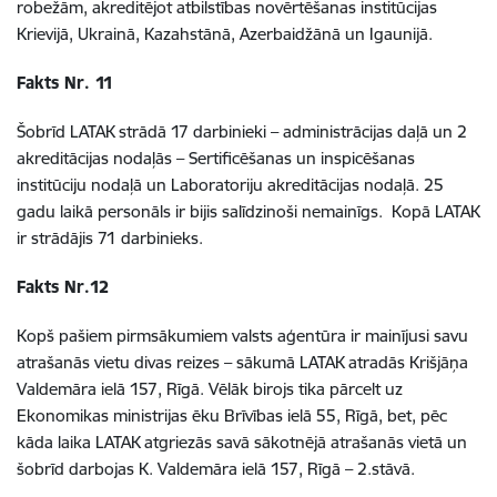
robežām, akreditējot atbilstības novērtēšanas institūcijas
Krievijā, Ukrainā, Kazahstānā, Azerbaidžānā un Igaunijā.
Fakts Nr. 11
Šobrīd LATAK strādā 17 darbinieki – administrācijas daļā un 2
akreditācijas nodaļās – Sertificēšanas un inspicēšanas
institūciju nodaļā un Laboratoriju akreditācijas nodaļā. 25
gadu laikā personāls ir bijis salīdzinoši nemainīgs. Kopā LATAK
ir strādājis 71 darbinieks.
Fakts Nr.12
Kopš pašiem pirmsākumiem valsts aģentūra ir mainījusi savu
atrašanās vietu divas reizes – sākumā LATAK atradās Krišjāņa
Valdemāra ielā 157, Rīgā. Vēlāk birojs tika pārcelt uz
Ekonomikas ministrijas ēku Brīvības ielā 55, Rīgā, bet, pēc
kāda laika LATAK atgriezās savā sākotnējā atrašanās vietā un
šobrīd darbojas K. Valdemāra ielā 157, Rīgā – 2.stāvā.