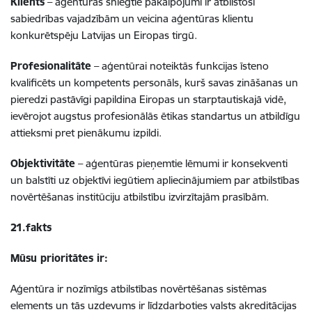
Klients
– aģentūras sniegtie pakalpojumi ir atbilstoši
sabiedrības vajadzībām un veicina aģentūras klientu
konkurētspēju Latvijas un Eiropas tirgū.
Profesionalitāte
– aģentūrai noteiktās funkcijas īsteno
kvalificēts un kompetents personāls, kurš savas zināšanas un
pieredzi pastāvīgi papildina Eiropas un starptautiskajā vidē,
ievērojot augstus profesionālās ētikas standartus un atbildīgu
attieksmi pret pienākumu izpildi.
Objektivitāte
– aģentūras pieņemtie lēmumi ir konsekventi
un balstīti uz objektīvi iegūtiem apliecinājumiem par atbilstības
novērtēšanas institūciju atbilstību izvirzītajām prasībām.
21.fakts
Mūsu prioritātes ir:
Aģentūra ir nozīmīgs atbilstības novērtēšanas sistēmas
elements un tās uzdevums ir līdzdarboties valsts akreditācijas