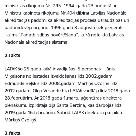
ministrijas rīkojumu Nr. 295. 1994. gada 23.augustā ar
Ministru kabineta rīkojumu Nr.404
dibina
Latvijas Nacionālo
akreditācijas padomi kā akreditācijas procesa uzraudzības un
padomdevēja orgānu. 1996.gada 8.augustā tiek pieņemts
likums “Par atbilstības novērtēšanu”, kurā noteikta Latvijas
Nacionālā akreditācijas sistēma.
2.fakts
LATAK šo 25 gadu laikā ir vadījušas 5 personas - Jānis
Miķelsons no iestādes izveidošanas līdz 2002.gadam,
Edmunds Beļskis līdz 2008.gadam, Mārtiņš Ozoliņš līdz
2012.gadam, Olga Veilande bija LATAK vadītāja līdz 2018.gada
28.februārim. Ar 2018.gada 1.martu aģentūras direktora
pienākumu izpildītāja bija Santa Bērziņa, kas darbojās līdz
2019.gada 16.februārim. Šobrīd LATAK direktora p.i. pilda
Mārtiņš Ozoliņš.
3.fakts