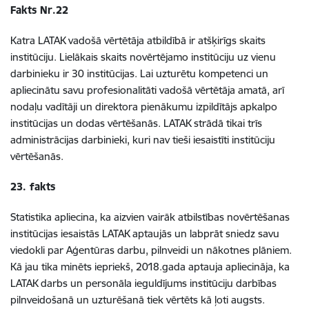
Fakts Nr.22
Katra LATAK vadošā vērtētāja atbildībā ir atšķirīgs skaits
institūciju. Lielākais skaits novērtējamo institūciju uz vienu
darbinieku ir 30 institūcijas. Lai uzturētu kompetenci un
apliecinātu savu profesionalitāti vadošā vērtētāja amatā, arī
nodaļu vadītāji un direktora pienākumu izpildītājs apkalpo
institūcijas un dodas vērtēšanās. LATAK strādā tikai trīs
administrācijas darbinieki, kuri nav tieši iesaistīti institūciju
vērtēšanās.
23. fakts
Statistika apliecina, ka aizvien vairāk atbilstības novērtēšanas
institūcijas iesaistās LATAK aptaujās un labprāt sniedz savu
viedokli par Aģentūras darbu, pilnveidi un nākotnes plāniem.
Kā jau tika minēts iepriekš, 2018.gada aptauja apliecināja, ka
LATAK darbs un personāla ieguldījums institūciju darbības
pilnveidošanā un uzturēšanā tiek vērtēts kā ļoti augsts.