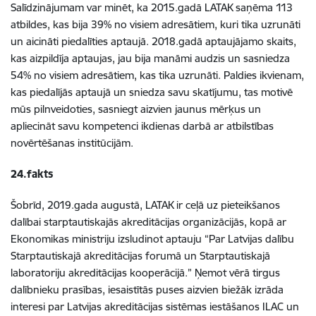
Salīdzinājumam var minēt, ka 2015.gadā LATAK saņēma 113
atbildes, kas bija 39% no visiem adresātiem, kuri tika uzrunāti
un aicināti piedalīties aptaujā. 2018.gadā aptaujājamo skaits,
kas aizpildīja aptaujas, jau bija manāmi audzis un sasniedza
54% no visiem adresātiem, kas tika uzrunāti. Paldies ikvienam,
kas piedalījās aptaujā un sniedza savu skatījumu, tas motivē
mūs pilnveidoties, sasniegt aizvien jaunus mērķus un
apliecināt savu kompetenci ikdienas darbā ar atbilstības
novērtēšanas institūcijām.
24.fakts
Šobrīd, 2019.gada augustā, LATAK ir ceļā uz pieteikšanos
dalībai starptautiskajās akreditācijas organizācijās, kopā ar
Ekonomikas ministriju izsludinot aptauju “Par Latvijas dalību
Starptautiskajā akreditācijas forumā un Starptautiskajā
laboratoriju akreditācijas kooperācijā.” Ņemot vērā tirgus
dalībnieku prasības, iesaistītās puses aizvien biežāk izrāda
interesi par Latvijas akreditācijas sistēmas iestāšanos ILAC un