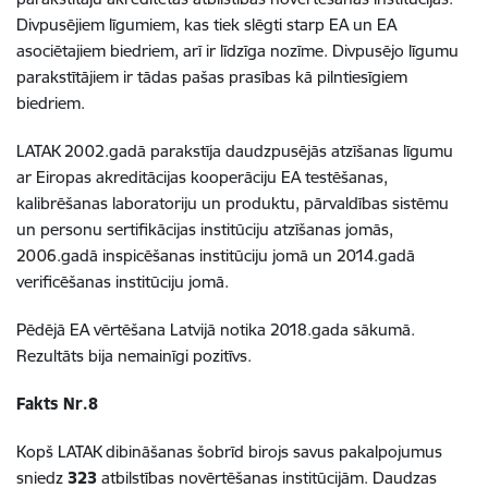
Divpusējiem līgumiem, kas tiek slēgti starp EA un EA
asociētajiem biedriem, arī ir līdzīga nozīme. Divpusējo līgumu
parakstītājiem ir tādas pašas prasības kā pilntiesīgiem
biedriem.
LATAK 2002.gadā parakstīja daudzpusējās atzīšanas līgumu
ar Eiropas akreditācijas kooperāciju EA testēšanas,
kalibrēšanas laboratoriju un produktu, pārvaldības sistēmu
un personu sertifikācijas institūciju atzīšanas jomās,
2006.gadā inspicēšanas institūciju jomā un 2014.gadā
verificēšanas institūciju jomā.
Pēdējā EA vērtēšana Latvijā notika 2018.gada sākumā.
Rezultāts bija nemainīgi pozitīvs.
Fakts Nr.8
Kopš LATAK dibināšanas šobrīd birojs savus pakalpojumus
sniedz
323
atbilstības novērtēšanas institūcijām. Daudzas