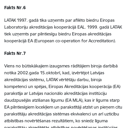
Fakts Nr.6
LATAK 1997. gadā tika uzņemts par afilēto biedru Eiropas
Laboratoriju akreditācijas kooperācijā EAL. 1999. gadā LATAK
tiek uzņemts par pilntiesīgu biedru Eiropas akreditācijas
kooperācijā EA (European co-operation for Accreditation).
Fakts Nr.7
Viens no būtiskākajiem izaugsmes rādītājiem biroja darbībā
notika 2002.gada 15.oktobrī, kad, izvērtējot Latvijas
akreditācijas sistēmu, LATAK vērtētāju darbu, biroja
kompetenci un spējas, Eiropas Akreditācijas kooperācija (EA)
parakstīja ar Latvijas nacionālo akreditācijas institūciju
daudzpusējās atzīšanas līgumu (EA MLA), kas ir līgums starp
EA pilntiesīgiem locekļiem un parakstītāji atzīst un pieņem citu
parakstītāju akreditācijas sistēmas ekvivalenci un arī uzticību
atbilstības novērtēšanas rezultātiem, ko sniedz līguma
parakstītāju akreditētās atbilstības novērtēšanas institūcijas.