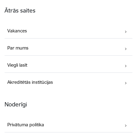
Kājene
Ātrās saites
Vakances
Par mums
Viegli lasīt
Akreditētās institūcijas
Noderīgi
Privātuma politika