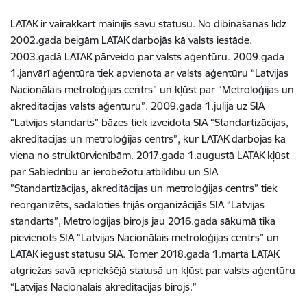
LATAK ir vairākkārt mainījis savu statusu. No dibināšanas līdz
2002.gada beigām LATAK darbojās kā valsts iestāde.
2003.gadā LATAK pārveido par valsts aģentūru. 2009.gada
1.janvārī aģentūra tiek apvienota ar valsts aģentūru “Latvijas
Nacionālais metroloģijas centrs” un kļūst par “Metroloģijas un
akreditācijas valsts aģentūru”. 2009.gada 1.jūlijā uz SIA
“Latvijas standarts” bāzes tiek izveidota SIA “Standartizācijas,
akreditācijas un metroloģijas centrs”, kur LATAK darbojas kā
viena no struktūrvienībām. 2017.gada 1.augustā LATAK kļūst
par Sabiedrību ar ierobežotu atbildību un SIA
”Standartizācijas, akreditācijas un metroloģijas centrs” tiek
reorganizēts, sadaloties trijās organizācijās SIA “Latvijas
standarts”, Metroloģijas birojs jau 2016.gada sākumā tika
pievienots SIA “Latvijas Nacionālais metroloģijas centrs” un
LATAK iegūst statusu SIA. Tomēr 2018.gada 1.martā LATAK
atgriežas savā iepriekšējā statusā un kļūst par valsts aģentūru
“Latvijas Nacionālais akreditācijas birojs.”