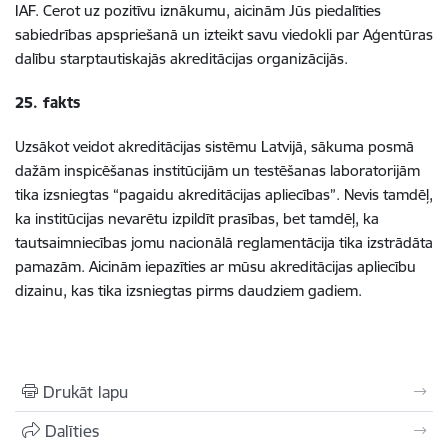
IAF. Cerot uz pozitīvu iznākumu, aicinām Jūs piedalīties
sabiedrības apspriešanā un izteikt savu viedokli par Aģentūras
dalību starptautiskajās akreditācijas organizācijās.
25. fakts
Uzsākot veidot akreditācijas sistēmu Latvijā, sākuma posmā
dažām inspicēšanas institūcijām un testēšanas laboratorijām
tika izsniegtas “pagaidu akreditācijas apliecības”. Nevis tamdēļ,
ka institūcijas nevarētu izpildīt prasības, bet tamdēļ, ka
tautsaimniecības jomu nacionālā reglamentācija tika izstrādāta
pamazām. Aicinām iepazīties ar mūsu akreditācijas apliecību
dizainu, kas tika izsniegtas pirms daudziem gadiem.
Drukāt lapu
Dalīties