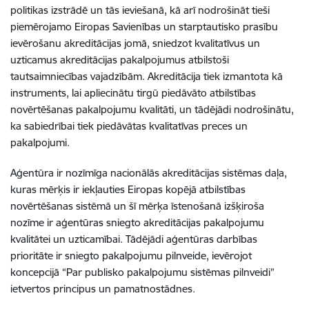
politikas izstrādē un tās ieviešanā, kā arī nodrošināt tieši
piemērojamo Eiropas Savienības un starptautisko prasību
ievērošanu akreditācijas jomā, sniedzot kvalitatīvus un
uzticamus akreditācijas pakalpojumus atbilstoši
tautsaimniecības vajadzībām. Akreditācija tiek izmantota kā
instruments, lai apliecinātu tirgū piedāvāto atbilstības
novērtēšanas pakalpojumu kvalitāti, un tādējādi nodrošinātu,
ka sabiedrībai tiek piedāvātas kvalitatīvas preces un
pakalpojumi.
Aģentūra ir nozīmīga nacionālās akreditācijas sistēmas daļa,
kuras mērķis ir iekļauties Eiropas kopējā atbilstības
novērtēšanas sistēmā un šī mērķa īstenošanā izšķiroša
nozīme ir aģentūras sniegto akreditācijas pakalpojumu
kvalitātei un uzticamībai. Tādējādi aģentūras darbības
prioritāte ir sniegto pakalpojumu pilnveide, ievērojot
koncepcijā “Par publisko pakalpojumu sistēmas pilnveidi”
ietvertos principus un pamatnostādnes.