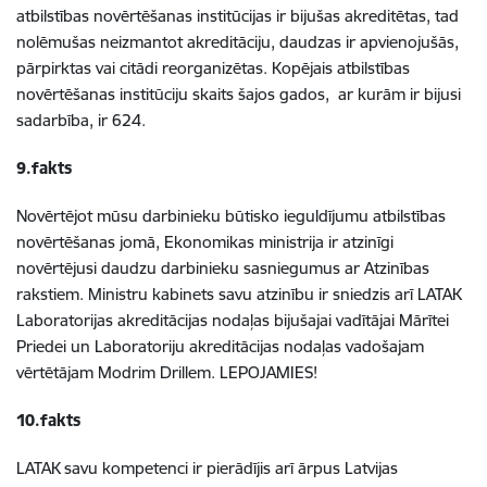
atbilstības novērtēšanas institūcijas ir bijušas akreditētas, tad
nolēmušas neizmantot akreditāciju, daudzas ir apvienojušās,
pārpirktas vai citādi reorganizētas. Kopējais atbilstības
novērtēšanas institūciju skaits šajos gados, ar kurām ir bijusi
sadarbība, ir 624.
9.fakts
Novērtējot mūsu darbinieku būtisko ieguldījumu atbilstības
novērtēšanas jomā, Ekonomikas ministrija ir atzinīgi
novērtējusi daudzu darbinieku sasniegumus ar Atzinības
rakstiem. Ministru kabinets savu atzinību ir sniedzis arī LATAK
Laboratorijas akreditācijas nodaļas bijušajai vadītājai Mārītei
Priedei un Laboratoriju akreditācijas nodaļas vadošajam
vērtētājam Modrim Drillem. LEPOJAMIES!
10.fakts
LATAK savu kompetenci ir pierādījis arī ārpus Latvijas