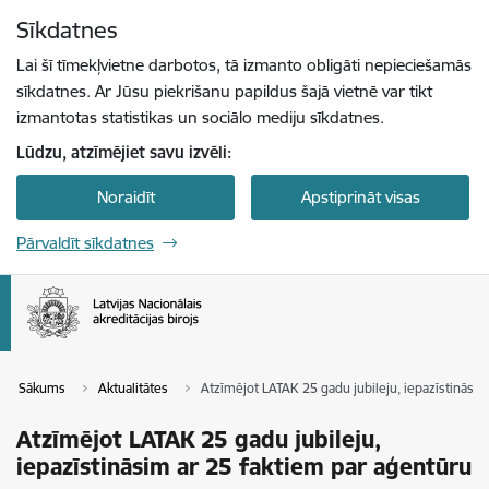
Pāriet uz lapas saturu
Sīkdatnes
Spied
lai meklētu
Enter
Lai šī tīmekļvietne darbotos, tā izmanto obligāti nepieciešamās
sīkdatnes. Ar Jūsu piekrišanu papildus šajā vietnē var tikt
izmantotas statistikas un sociālo mediju sīkdatnes.
Lūdzu, atzīmējiet savu izvēli:
Noraidīt
Apstiprināt visas
Pārvaldīt sīkdatnes
Sākums
Aktualitātes
Atzīmējot LATAK 25 gadu jubileju, iepazīstināsi
Atzīmējot LATAK 25 gadu jubileju,
iepazīstināsim ar 25 faktiem par aģentūru