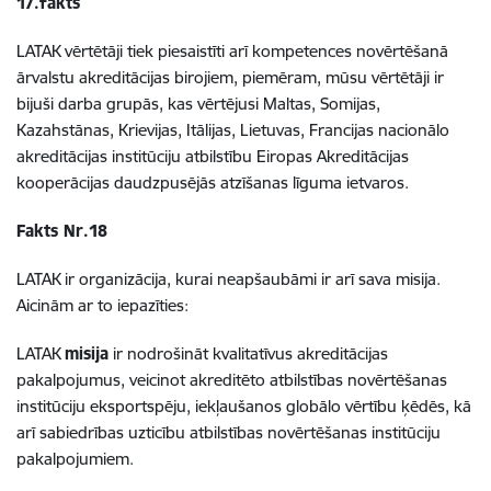
17.fakts
LATAK vērtētāji tiek piesaistīti arī kompetences novērtēšanā
ārvalstu akreditācijas birojiem, piemēram, mūsu vērtētāji ir
bijuši darba grupās, kas vērtējusi Maltas, Somijas,
Kazahstānas, Krievijas, Itālijas, Lietuvas, Francijas nacionālo
akreditācijas institūciju atbilstību Eiropas Akreditācijas
kooperācijas daudzpusējās atzīšanas līguma ietvaros.
Fakts Nr.18
LATAK ir organizācija, kurai neapšaubāmi ir arī sava misija.
Aicinām ar to iepazīties:
LATAK
misija
ir nodrošināt kvalitatīvus akreditācijas
pakalpojumus, veicinot akreditēto atbilstības novērtēšanas
institūciju eksportspēju, iekļaušanos globālo vērtību ķēdēs, kā
arī sabiedrības uzticību atbilstības novērtēšanas institūciju
pakalpojumiem.