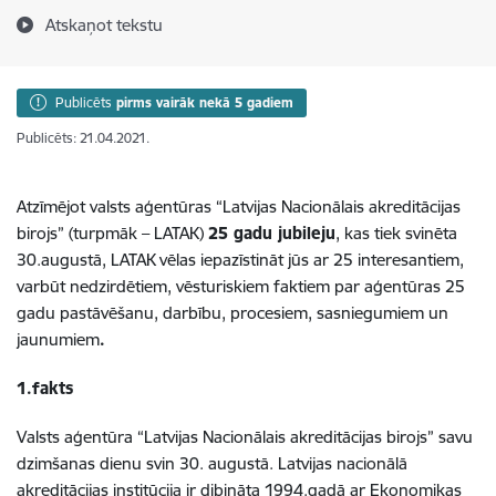
Atskaņot tekstu
Publicēts
pirms vairāk nekā 5 gadiem
Publicēts: 21.04.2021.
Atzīmējot valsts aģentūras “Latvijas Nacionālais akreditācijas
birojs” (turpmāk – LATAK)
25 gadu jubileju
, kas tiek svinēta
30.augustā, LATAK vēlas iepazīstināt jūs ar 25 interesantiem,
varbūt nedzirdētiem, vēsturiskiem faktiem par aģentūras 25
gadu pastāvēšanu, darbību, procesiem, sasniegumiem un
jaunumiem
.
1.fakts
Valsts aģentūra “Latvijas Nacionālais akreditācijas birojs” savu
dzimšanas dienu svin 30. augustā. Latvijas nacionālā
akreditācijas institūcija ir dibināta 1994.gadā ar Ekonomikas