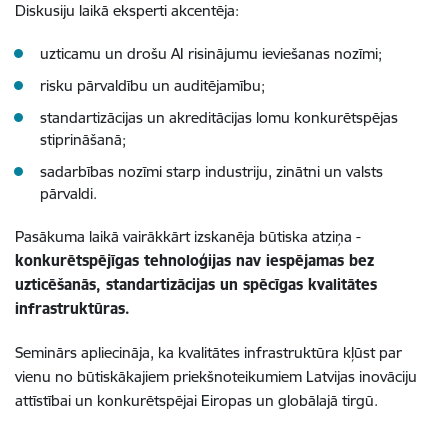
Diskusiju laikā eksperti akcentēja:
uzticamu un drošu AI risinājumu ieviešanas nozīmi;
risku pārvaldību un auditējamību;
standartizācijas un akreditācijas lomu konkurētspējas
stiprināšanā;
sadarbības nozīmi starp industriju, zinātni un valsts
pārvaldi.
Pasākuma laikā vairākkārt izskanēja būtiska atziņa -
konkurētspējīgas tehnoloģijas nav iespējamas bez
uzticēšanās, standartizācijas un spēcīgas kvalitātes
infrastruktūras.
Seminārs apliecināja, ka kvalitātes infrastruktūra kļūst par
vienu no būtiskākajiem priekšnoteikumiem Latvijas inovāciju
attīstībai un konkurētspējai Eiropas un globālajā tirgū.