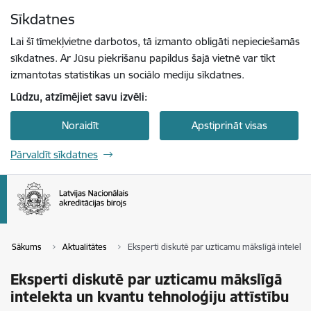
Pāriet uz lapas saturu
Sīkdatnes
Spied
lai meklētu
Enter
Lai šī tīmekļvietne darbotos, tā izmanto obligāti nepieciešamās
sīkdatnes. Ar Jūsu piekrišanu papildus šajā vietnē var tikt
izmantotas statistikas un sociālo mediju sīkdatnes.
Lūdzu, atzīmējiet savu izvēli:
Noraidīt
Apstiprināt visas
Pārvaldīt sīkdatnes
Sākums
Aktualitātes
Eksperti diskutē par uzticamu mākslīgā intelekta 
Eksperti diskutē par uzticamu mākslīgā
intelekta un kvantu tehnoloģiju attīstību