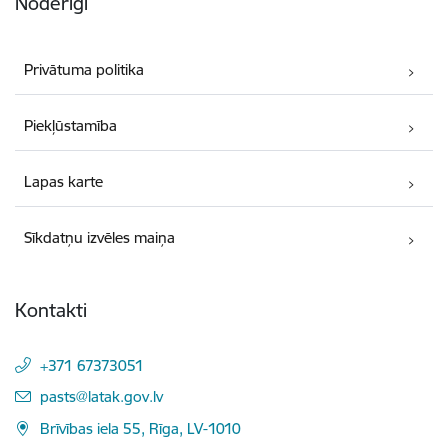
Noderīgi
Privātuma politika
Piekļūstamība
Lapas karte
Sīkdatņu izvēles maiņa
Kontakti
+371 67373051
E-pasts:
pasts@latak.gov.lv
Brīvības iela 55, Rīga, LV-1010