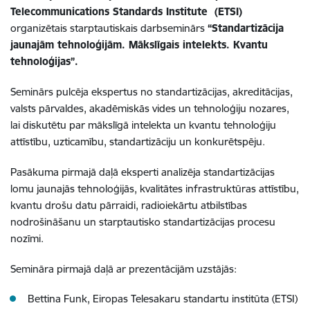
Telecommunications Standards Institute (ETSI)
organizētais starptautiskais darbseminārs
“Standartizācija
jaunajām tehnoloģijām. Mākslīgais intelekts. Kvantu
tehnoloģijas”.
Seminārs pulcēja ekspertus no standartizācijas, akreditācijas,
valsts pārvaldes, akadēmiskās vides un tehnoloģiju nozares,
lai diskutētu par mākslīgā intelekta un kvantu tehnoloģiju
attīstību, uzticamību, standartizāciju un konkurētspēju.
Pasākuma pirmajā daļā eksperti analizēja standartizācijas
lomu jaunajās tehnoloģijās, kvalitātes infrastruktūras attīstību,
kvantu drošu datu pārraidi, radioiekārtu atbilstības
nodrošināšanu un starptautisko standartizācijas procesu
nozīmi.
Semināra pirmajā daļā ar prezentācijām uzstājās:
Bettina Funk, Eiropas Telesakaru standartu institūta (ETSI)