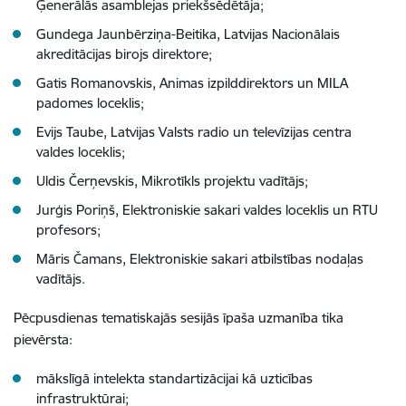
Ģenerālās asamblejas priekšsēdētāja;
Gundega Jaunbērziņa-Beitika, Latvijas Nacionālais
akreditācijas birojs direktore;
Gatis Romanovskis, Animas izpilddirektors un MILA
padomes loceklis;
Evijs Taube, Latvijas Valsts radio un televīzijas centra
valdes loceklis;
Uldis Čerņevskis, Mikrotīkls projektu vadītājs;
Jurģis Poriņš, Elektroniskie sakari valdes loceklis un RTU
profesors;
Māris Čamans, Elektroniskie sakari atbilstības nodaļas
vadītājs.
Pēcpusdienas tematiskajās sesijās īpaša uzmanība tika
pievērsta:
mākslīgā intelekta standartizācijai kā uzticības
infrastruktūrai;