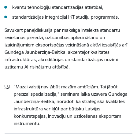
kvantu tehnoloģiju standartizācijas attīstībai;
standartizācijas integrācijai IKT studiju programmās.
Savukārt paneļdiskusijā par mākslīgā intelekta standartu
ieviešanas pieredzi, uzticamības apliecināšanu un
izaicinājumiem eksportspējas veicināšanā aktīvi iesaistījās arī
Gundega Jaunbērziņa-Beitika, akcentējot kvalitātes
infrastruktūras, akreditācijas un standartizācijas nozīmi
uzticamu AI risinājumu attīstībā.
“Mazai valstij nav jābūt mazām ambīcijām. Tai jābūt
precīzai specializācijā,” semināra laikā uzsvēra Gundega
Jaunbērziņa-Beitika, norādot, ka stratēģiska kvalitātes
infrastruktūra var kļūt par būtisku Latvijas
konkurētspējas, inovāciju un uzticēšanās eksportam
instrumentu.