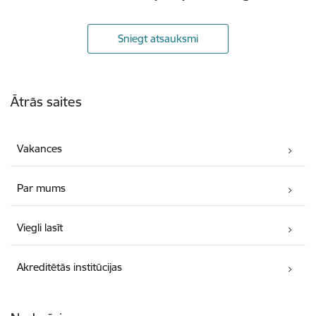
Sniegt atsauksmi
Kājene
Ātrās saites
Vakances
Par mums
Viegli lasīt
Akreditētās institūcijas