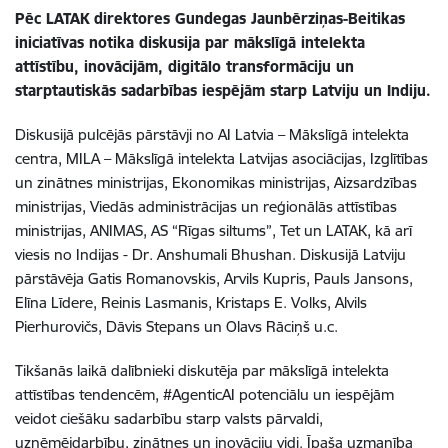
Pēc LATAK direktores Gundegas Jaunbērziņas-Beitikas
iniciatīvas notika diskusija par mākslīgā intelekta
attīstību, inovācijām, digitālo transformāciju un
starptautiskās sadarbības iespējām starp Latviju un Indiju.
Diskusijā pulcējās pārstāvji no AI Latvia – Mākslīgā intelekta
centra, MILA – Mākslīgā intelekta Latvijas asociācijas, Izglītības
un zinātnes ministrijas, Ekonomikas ministrijas, Aizsardzības
ministrijas, Viedās administrācijas un reģionālās attīstības
ministrijas, ANIMAS, AS “Rīgas siltums”, Tet un LATAK, kā arī
viesis no Indijas - Dr. Anshumali Bhushan. Diskusijā Latviju
pārstāvēja Gatis Romanovskis, Arvils Kupris, Pauls Jansons,
Elīna Līdere, Reinis Lasmanis, Kristaps E. Volks, Alvils
Pierhurovičs, Dāvis Stepans un Olavs Rāciņš u.c.
Tikšanās laikā dalībnieki diskutēja par mākslīgā intelekta
attīstības tendencēm, #AgenticAI potenciālu un iespējām
veidot ciešāku sadarbību starp valsts pārvaldi,
uzņēmējdarbību, zinātnes un inovāciju vidi. Īpaša uzmanība