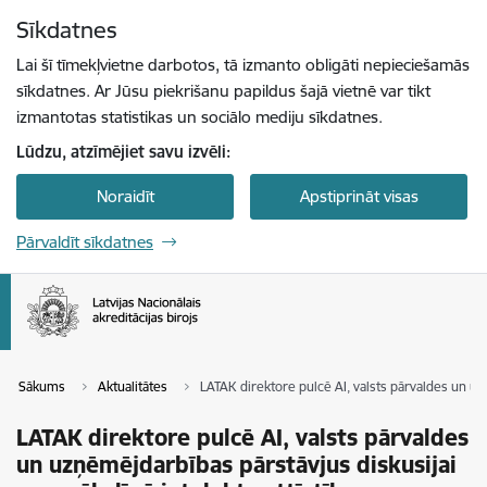
Pāriet uz lapas saturu
Sīkdatnes
Spied
lai meklētu
Enter
Lai šī tīmekļvietne darbotos, tā izmanto obligāti nepieciešamās
sīkdatnes. Ar Jūsu piekrišanu papildus šajā vietnē var tikt
izmantotas statistikas un sociālo mediju sīkdatnes.
Lūdzu, atzīmējiet savu izvēli:
Noraidīt
Apstiprināt visas
Pārvaldīt sīkdatnes
Sākums
Aktualitātes
LATAK direktore pulcē AI, valsts pārvaldes un uz
LATAK direktore pulcē AI, valsts pārvaldes
un uzņēmējdarbības pārstāvjus diskusijai