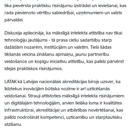
tika pievērsta praktisku risinājumu izstrādei un ieviešanai, kas
rada pievienoto vērtību sabiedrībai, uzņēmumiem un valsts
pārvaldei.
Diskusija apliecināja, ka mākslīgā intelekta attīstība nav tikai
tehnoloģiju jautājums - tā prasa ciešu sadarbību starp
dažādām nozarēm, institūcijām un valstīm. Tieši šādas
tikšanās veicina zināšanu apmaiņu, jaunu partnerību
veidošanos un kopīgu iniciatīvu attīstību, kas palīdz pārvērst
idejas praktiskos risinājumos.
LATAK kā Latvijas nacionālais akreditācijas birojs uzsver, ka
līdztekus inovācijām būtiska nozīme ir arī uzticēšanās
veidošanai. Strauji attīstoties mākslīgā intelekta risinājumiem
un digitālajām tehnoloģijām, arvien lielāka loma ir kvalitātes
infrastruktūrai, akreditācijai un atbilstības novērtēšanai, kas
palīdz nodrošināt kompetenci, uzticamību un starptautisku
atzīšanu.