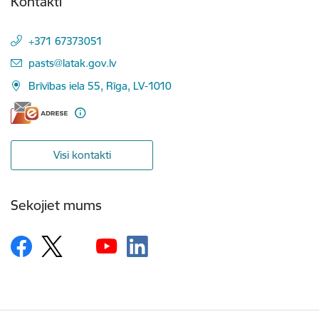
Kontakti
+371 67373051
E-pasts:
pasts@latak.gov.lv
Brīvības iela 55, Rīga, LV-1010
Visi kontakti
Sekojiet mums