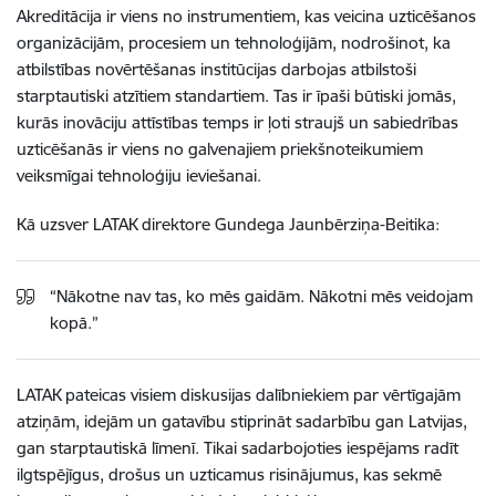
Akreditācija ir viens no instrumentiem, kas veicina uzticēšanos
organizācijām, procesiem un tehnoloģijām, nodrošinot, ka
atbilstības novērtēšanas institūcijas darbojas atbilstoši
starptautiski atzītiem standartiem. Tas ir īpaši būtiski jomās,
kurās inovāciju attīstības temps ir ļoti straujš un sabiedrības
uzticēšanās ir viens no galvenajiem priekšnoteikumiem
veiksmīgai tehnoloģiju ieviešanai.
Kā uzsver LATAK direktore Gundega Jaunbērziņa-Beitika:
“Nākotne nav tas, ko mēs gaidām. Nākotni mēs veidojam
kopā.”
LATAK pateicas visiem diskusijas dalībniekiem par vērtīgajām
atziņām, idejām un gatavību stiprināt sadarbību gan Latvijas,
gan starptautiskā līmenī. Tikai sadarbojoties iespējams radīt
ilgtspējīgus, drošus un uzticamus risinājumus, kas sekmē