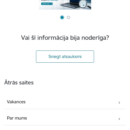
Vai šī informācija bija noderīga?
Sniegt atsauksmi
Kājene
Ātrās saites
Vakances
Par mums