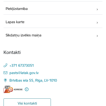
Piekļūstamība
Lapas karte
Sīkdatņu izvēles maiņa
Kontakti
+371 67373051
E-pasts:
pasts@latak.gov.lv
Brīvības iela 55, Rīga, LV-1010
Visi kontakti