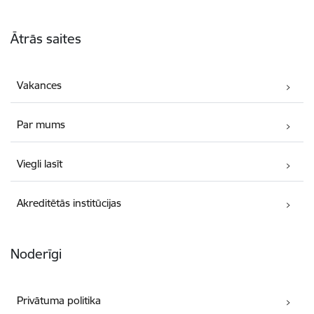
Kājene
Ātrās saites
Vakances
Par mums
Viegli lasīt
Akreditētās institūcijas
Noderīgi
Privātuma politika