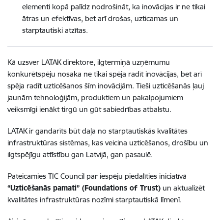
elementi kopā palīdz nodrošināt, ka inovācijas ir ne tikai
ātras un efektīvas, bet arī drošas, uzticamas un
starptautiski atzītas.
Kā uzsver LATAK direktore, ilgtermiņā uzņēmumu
konkurētspēju nosaka ne tikai spēja radīt inovācijas, bet arī
spēja radīt uzticēšanos šīm inovācijām. Tieši uzticēšanās ļauj
jaunām tehnoloģijām, produktiem un pakalpojumiem
veiksmīgi ienākt tirgū un gūt sabiedrības atbalstu.
LATAK ir gandarīts būt daļa no starptautiskās kvalitātes
infrastruktūras sistēmas, kas veicina uzticēšanos, drošību un
ilgtspējīgu attīstību gan Latvijā, gan pasaulē.
Pateicamies TIC Council par iespēju piedalīties iniciatīvā
“Uzticēšanās pamati” (Foundations of Trust)
un aktualizēt
kvalitātes infrastruktūras nozīmi starptautiskā līmenī.