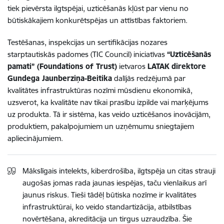
tiek pievērsta ilgtspējai, uzticēšanās kļūst par vienu no
būtiskākajiem konkurētspējas un attīstības faktoriem.
Testēšanas, inspekcijas un sertifikācijas nozares
starptautiskās padomes (TIC Council) iniciatīvas
“Uzticēšanās
pamati” (Foundations of Trust)
ietvaros
LATAK direktore
Gundega Jaunberziņa-Beitika
dalījās redzējumā par
kvalitātes infrastruktūras nozīmi mūsdienu ekonomikā,
uzsverot, ka kvalitāte nav tikai prasību izpilde vai marķējums
uz produkta. Tā ir sistēma, kas veido uzticēšanos inovācijām,
produktiem, pakalpojumiem un uzņēmumu sniegtajiem
apliecinājumiem.
Mākslīgais intelekts, kiberdrošība, ilgtspēja un citas strauji
augošas jomas rada jaunas iespējas, taču vienlaikus arī
jaunus riskus. Tieši tādēļ būtiska nozīme ir kvalitātes
infrastruktūrai, ko veido standartizācija, atbilstības
novērtēšana, akreditācija un tirgus uzraudzība. Šie