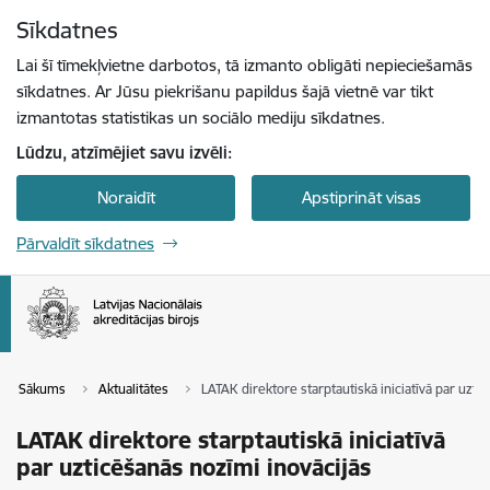
Pāriet uz lapas saturu
Sīkdatnes
Spied
lai meklētu
Enter
Lai šī tīmekļvietne darbotos, tā izmanto obligāti nepieciešamās
sīkdatnes. Ar Jūsu piekrišanu papildus šajā vietnē var tikt
izmantotas statistikas un sociālo mediju sīkdatnes.
Lūdzu, atzīmējiet savu izvēli:
Noraidīt
Apstiprināt visas
Pārvaldīt sīkdatnes
Sākums
Aktualitātes
LATAK direktore starptautiskā iniciatīvā par uzti
LATAK direktore starptautiskā iniciatīvā
par uzticēšanās nozīmi inovācijās