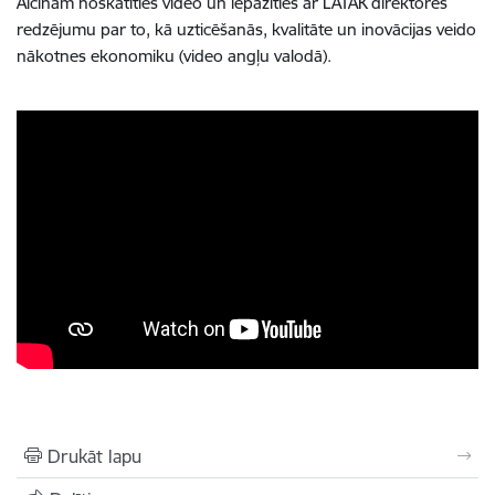
Aicinām noskatīties video un iepazīties ar LATAK direktores
redzējumu par to, kā uzticēšanās, kvalitāte un inovācijas veido
nākotnes ekonomiku (video angļu valodā).
Drukāt lapu