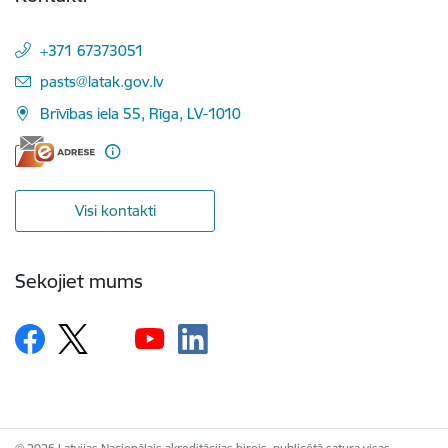
+371 67373051
E-pasts:
pasts@latak.gov.lv
Brīvības iela 55, Rīga, LV-1010
Visi kontakti
Sekojiet mums