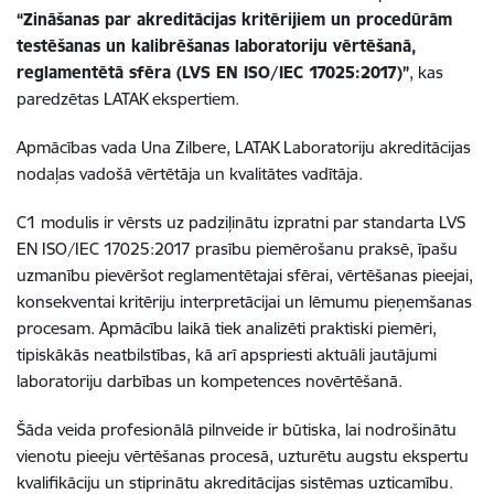
“Zināšanas par akreditācijas kritērijiem un procedūrām
testēšanas un kalibrēšanas laboratoriju vērtēšanā,
reglamentētā sfēra (LVS EN ISO/IEC 17025:2017)”
, kas
paredzētas LATAK ekspertiem.
Apmācības vada Una Zilbere, LATAK Laboratoriju akreditācijas
nodaļas vadošā vērtētāja un kvalitātes vadītāja.
C1 modulis ir vērsts uz padziļinātu izpratni par standarta LVS
EN ISO/IEC 17025:2017 prasību piemērošanu praksē, īpašu
uzmanību pievēršot reglamentētajai sfērai, vērtēšanas pieejai,
konsekventai kritēriju interpretācijai un lēmumu pieņemšanas
procesam. Apmācību laikā tiek analizēti praktiski piemēri,
tipiskākās neatbilstības, kā arī apspriesti aktuāli jautājumi
laboratoriju darbības un kompetences novērtēšanā.
Šāda veida profesionālā pilnveide ir būtiska, lai nodrošinātu
vienotu pieeju vērtēšanas procesā, uzturētu augstu ekspertu
kvalifikāciju un stiprinātu akreditācijas sistēmas uzticamību.