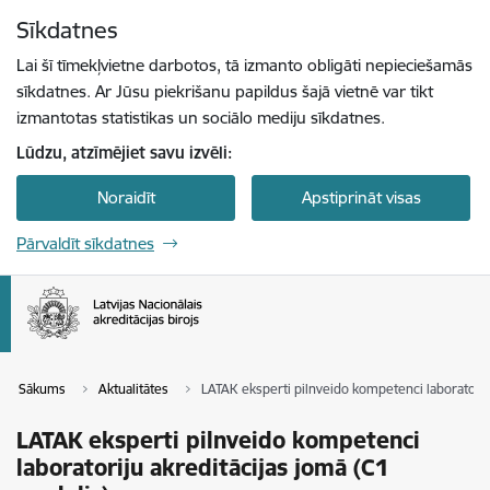
Pāriet uz lapas saturu
Sīkdatnes
Spied
lai meklētu
Enter
Lai šī tīmekļvietne darbotos, tā izmanto obligāti nepieciešamās
sīkdatnes. Ar Jūsu piekrišanu papildus šajā vietnē var tikt
izmantotas statistikas un sociālo mediju sīkdatnes.
Lūdzu, atzīmējiet savu izvēli:
Noraidīt
Apstiprināt visas
Pārvaldīt sīkdatnes
Sākums
Aktualitātes
LATAK eksperti pilnveido kompetenci laboratorij
LATAK eksperti pilnveido kompetenci
laboratoriju akreditācijas jomā (C1