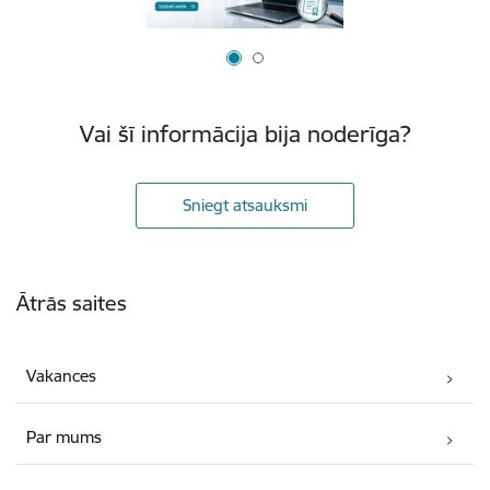
Vai šī informācija bija noderīga?
Sniegt atsauksmi
Kājene
Ātrās saites
Vakances
Par mums