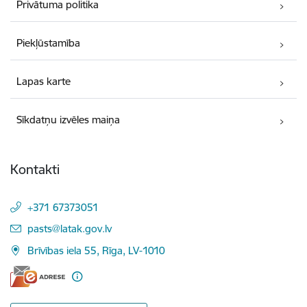
Privātuma politika
Piekļūstamība
Lapas karte
Sīkdatņu izvēles maiņa
Kontakti
+371 67373051
E-pasts:
pasts@latak.gov.lv
Brīvības iela 55, Rīga, LV-1010