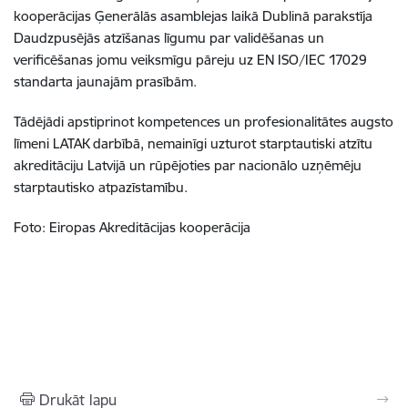
kooperācijas Ģenerālās asamblejas laikā Dublinā parakstīja
Daudzpusējās atzīšanas līgumu par validēšanas un
verificēšanas jomu veiksmīgu pāreju uz EN ISO/IEC 17029
standarta jaunajām prasībām.
Tādējādi apstiprinot kompetences un profesionalitātes augsto
līmeni LATAK darbībā, nemainīgi uzturot starptautiski atzītu
akreditāciju Latvijā un rūpējoties par nacionālo uzņēmēju
starptautisko atpazīstamību.
Foto: Eiropas Akreditācijas kooperācija
Drukāt lapu