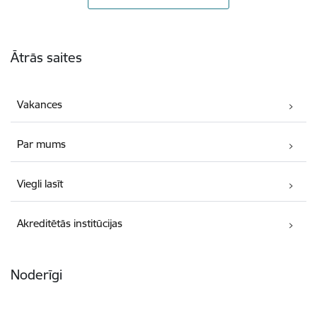
Kājene
Ātrās saites
Vakances
Par mums
Viegli lasīt
Akreditētās institūcijas
Noderīgi