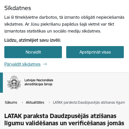
Pāriet uz lapas saturu
Sīkdatnes
Spied
lai meklētu
Enter
Lai šī tīmekļvietne darbotos, tā izmanto obligāti nepieciešamās
sīkdatnes. Ar Jūsu piekrišanu papildus šajā vietnē var tikt
izmantotas statistikas un sociālo mediju sīkdatnes.
Lūdzu, atzīmējiet savu izvēli:
Noraidīt
Apstiprināt visas
Pārvaldīt sīkdatnes
Sākums
Aktualitātes
LATAK paraksta Daudzpusējās atzīšanas līgumu v
LATAK paraksta Daudzpusējās atzīšanas
līgumu validēšanas un verificēšanas jomās