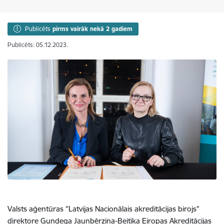
Publicēts
pirms vairāk nekā 2 gadiem
Publicēts: 05.12.2023.
Valsts aģentūras "Latvijas Nacionālais akreditācijas birojs"
direktore Gundega Jaunbērziņa-Beitika Eiropas Akreditācijas