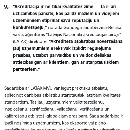
“Akreditācija ir ne tikai kvalitātes zīme — tā ir arī
uzticamības pamats, kas palīdz maziem un vidējiem
uzņēmumiem stiprināt savu reputāciju un
konkurētspēju,”
norāda Gundega Jaunbērziņa-Beitika,
valsts aģentūras “Latvijas Nacionālā akreditācijas birojs”
(LATAK) direktore.
“Akreditēta atbilstības novērtēšana
ļauj uzņēmumiem efektīvāk izpildīt regulējuma
prasības, uzlabot pārvaldību un veidot ciešākas
attiecības gan ar klientiem, gan ar starptautiskiem
partneriem.”
Sadarbībā ar LATAK MVU var iegūt praktisku atbalstu,
apliecinot darbības atbilstību starptautiski atzītiem kvalitātes
standartiem. Tas ļauj uzņēmumiem veikt testēšanu,
inspicēšanu, sertificēšanu, validēšanu, verificēšanu un
kalibrēšanu atbilstoši globālajām prasībām. Šāda sadarbība ir
īpaši nozīmīga uzņēmumiem, kas eksportē vai plāno
paplašināties jaunos tirgos, kur īpaša nozīme ir uzticamības