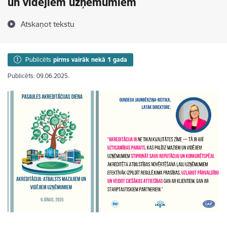
un vidējiem uzņēmumiem
Atskaņot tekstu
Publicēts
pirms vairāk nekā 1 gada
Publicēts: 09.06.2025.