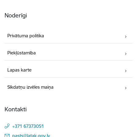
Noderīgi
Privātuma politika
Piekļūstamība
Lapas karte
Sīkdatņu izvēles maiņa
Kontakti
+371 67373051
E-pasts:
pasts@latak.gov.lv