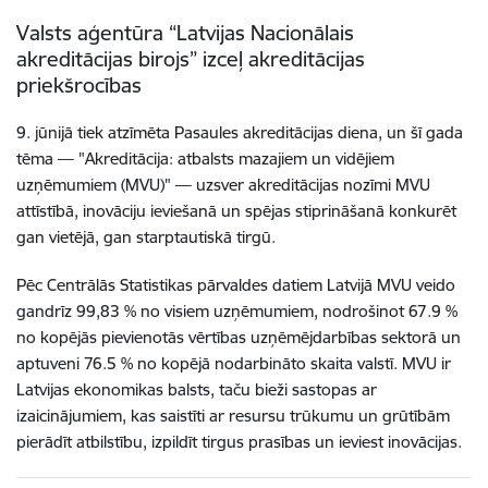
Valsts aģentūra “Latvijas Nacionālais
akreditācijas birojs” izceļ akreditācijas
priekšrocības
9. jūnijā tiek atzīmēta Pasaules akreditācijas diena, un šī gada
tēma — "Akreditācija: atbalsts mazajiem un vidējiem
uzņēmumiem (MVU)" — uzsver akreditācijas nozīmi MVU
attīstībā, inovāciju ieviešanā un spējas stiprināšanā konkurēt
gan vietējā, gan starptautiskā tirgū.
Pēc Centrālās Statistikas pārvaldes datiem Latvijā MVU veido
gandrīz 99,83 % no visiem uzņēmumiem, nodrošinot 67.9 %
no kopējās pievienotās vērtības uzņēmējdarbības sektorā un
aptuveni 76.5 % no kopējā nodarbināto skaita valstī. MVU ir
Latvijas ekonomikas balsts, taču bieži sastopas ar
izaicinājumiem, kas saistīti ar resursu trūkumu un grūtībām
pierādīt atbilstību, izpildīt tirgus prasības un ieviest inovācijas.