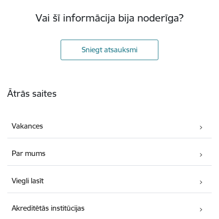
Vai šī informācija bija noderīga?
Sniegt atsauksmi
Kājene
Ātrās saites
Vakances
Par mums
Viegli lasīt
Akreditētās institūcijas