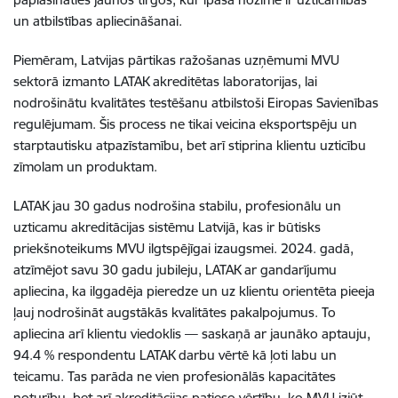
un atbilstības apliecināšanai
.
Piemēram, Latvijas pārtikas ražošanas uzņēmumi MVU
sektorā izmanto LATAK akreditētas laboratorijas, lai
nodrošinātu kvalitātes testēšanu atbilstoši Eiropas Savienības
regulējumam. Šis process ne tikai veicina eksportspēju un
starptautisku atpazīstamību, bet arī stiprina klientu uzticību
zīmolam un produktam.
LATAK jau 30 gadus nodrošina stabilu, profesionālu un
uzticamu akreditācijas sistēmu Latvijā, kas ir būtisks
priekšnoteikums MVU ilgtspējīgai izaugsmei. 2024. gadā,
atzīmējot savu 30 gadu jubileju, LATAK ar gandarījumu
apliecina, ka ilggadēja pieredze un uz klientu orientēta pieeja
ļauj nodrošināt augstākās kvalitātes pakalpojumus. To
apliecina arī klientu viedoklis — saskaņā ar jaunāko aptauju,
94.4 % respondentu LATAK darbu vērtē kā ļoti labu un
teicamu. Tas parāda ne vien profesionālās kapacitātes
noturību, bet arī akreditācijas patieso vērtību, ko MVU izjūt