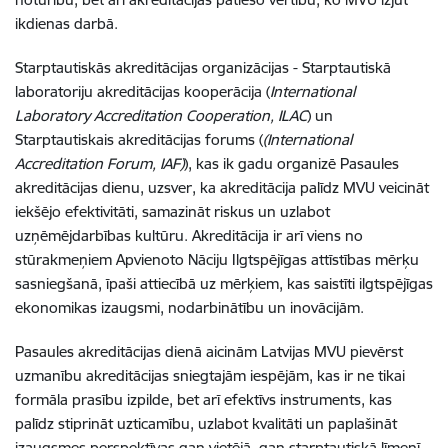
ikdienas darbā.
Starptautiskās akreditācijas organizācijas - Starptautiskā
laboratoriju akreditācijas kooperācija (
International
Laboratory Accreditation Cooperation, ILAC
) un
Starptautiskais akreditācijas forums (
(International
Accreditation Forum, IAF)
), kas ik gadu organizē Pasaules
akreditācijas dienu, uzsver, ka akreditācija palīdz MVU veicināt
iekšējo efektivitāti, samazināt riskus un uzlabot
uzņēmējdarbības kultūru. Akreditācija ir arī viens no
stūrakmeņiem Apvienoto Nāciju Ilgtspējīgas attīstības mērķu
sasniegšanā, īpaši attiecībā uz mērķiem, kas saistīti ilgtspējīgas
ekonomikas izaugsmi, nodarbinātību un inovācijām.
Pasaules akreditācijas dienā aicinām Latvijas MVU pievērst
uzmanību akreditācijas sniegtajām iespējām, kas ir ne tikai
formāla prasību izpilde, bet arī efektīvs instruments, kas
palīdz stiprināt uzticamību, uzlabot kvalitāti un paplašināt
izaugsmes perspektīvas gan vietējā, gan starptautiskā līmenī.