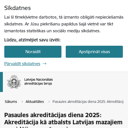
Pāriet uz lapas saturu
Sīkdatnes
Spied
lai meklētu
Enter
Lai šī tīmekļvietne darbotos, tā izmanto obligāti nepieciešamās
sīkdatnes. Ar Jūsu piekrišanu papildus šajā vietnē var tikt
izmantotas statistikas un sociālo mediju sīkdatnes.
Lūdzu, atzīmējiet savu izvēli:
Noraidīt
Apstiprināt visas
Pārvaldīt sīkdatnes
Sākums
Aktualitātes
Pasaules akreditācijas diena 2025: Akreditācija
Pasaules akreditācijas diena 2025:
Akreditācija kā atbalsts Latvijas mazajiem