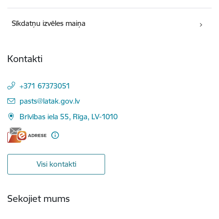
Sīkdatņu izvēles maiņa
Kontakti
+371 67373051
E-pasts:
pasts@latak.gov.lv
Brīvības iela 55, Rīga, LV-1010
Visi kontakti
Sekojiet mums