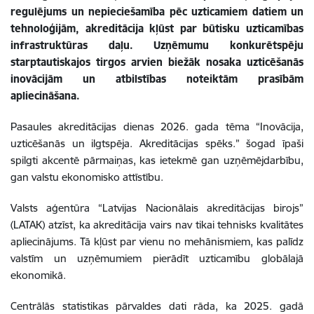
regulējums un nepieciešamība pēc uzticamiem datiem un
tehnoloģijām, akreditācija kļūst par būtisku uzticamības
infrastruktūras daļu. Uzņēmumu konkurētspēju
starptautiskajos tirgos arvien biežāk nosaka uzticēšanās
inovācijām un atbilstības noteiktām prasībām
apliecināšana.
Pasaules akreditācijas dienas 2026. gada tēma “Inovācija,
uzticēšanās un ilgtspēja. Akreditācijas spēks.” šogad īpaši
spilgti akcentē pārmaiņas, kas ietekmē gan uzņēmējdarbību,
gan valstu ekonomisko attīstību.
Valsts aģentūra “Latvijas Nacionālais akreditācijas birojs”
(LATAK) atzīst, ka akreditācija vairs nav tikai tehnisks kvalitātes
apliecinājums. Tā kļūst par vienu no mehānismiem, kas palīdz
valstīm un uzņēmumiem pierādīt uzticamību globālajā
ekonomikā.
Centrālās statistikas pārvaldes dati rāda, ka 2025. gadā