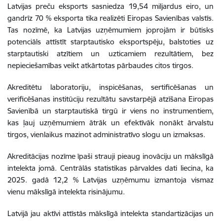
Latvijas preču eksports sasniedza 19,54 miljardus eiro, un
gandrīz 70 % eksporta tika realizēti Eiropas Savienības valstīs.
Tas nozīmē, ka Latvijas uzņēmumiem joprojām ir būtisks
potenciāls attīstīt starptautisko eksportspēju, balstoties uz
starptautiski atzītiem un uzticamiem rezultātiem, bez
nepieciešamības veikt atkārtotas pārbaudes citos tirgos.
Akreditētu laboratoriju, inspicēšanas, sertificēšanas un
verificēšanas institūciju rezultātu savstarpējā atzīšana Eiropas
Savienībā un starptautiskā tirgū ir viens no instrumentiem,
kas ļauj uzņēmumiem ātrāk un efektīvāk nonākt ārvalstu
tirgos, vienlaikus mazinot administratīvo slogu un izmaksas.
Akreditācijas nozīme īpaši strauji pieaug inovāciju un mākslīgā
intelekta jomā. Centrālās statistikas pārvaldes dati liecina, ka
2025. gadā 12,2 % Latvijas uzņēmumu izmantoja vismaz
vienu mākslīgā intelekta risinājumu.
Latvijā jau aktīvi attīstās mākslīgā intelekta standartizācijas un