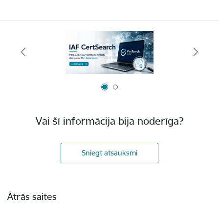
Vai šī informācija bija noderīga?
Sniegt atsauksmi
Kājene
Ātrās saites