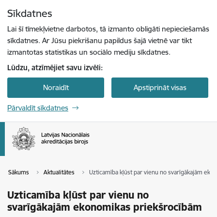
Pāriet uz lapas saturu
Sīkdatnes
Spied
lai meklētu
Enter
Lai šī tīmekļvietne darbotos, tā izmanto obligāti nepieciešamās
sīkdatnes. Ar Jūsu piekrišanu papildus šajā vietnē var tikt
izmantotas statistikas un sociālo mediju sīkdatnes.
Lūdzu, atzīmējiet savu izvēli:
Noraidīt
Apstiprināt visas
Pārvaldīt sīkdatnes
Sākums
Aktualitātes
Uzticamība kļūst par vienu no svarīgākajām ek
Uzticamība kļūst par vienu no
svarīgākajām ekonomikas priekšrocībām