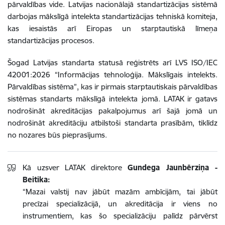
pārvaldības vide. Latvijas nacionālajā standartizācijas sistēmā
darbojas mākslīgā intelekta standartizācijas tehniskā komiteja,
kas iesaistās arī Eiropas un starptautiskā līmeņa
standartizācijas procesos.
Šogad Latvijas standarta statusā reģistrēts arī LVS ISO/IEC
42001:2026 “Informācijas tehnoloģija. Mākslīgais intelekts.
Pārvaldības sistēma”, kas ir pirmais starptautiskais pārvaldības
sistēmas standarts mākslīgā intelekta jomā. LATAK ir gatavs
nodrošināt akreditācijas pakalpojumus arī šajā jomā un
nodrošināt akreditāciju atbilstoši standarta prasībām, tiklīdz
no nozares būs pieprasījums.
Kā uzsver LATAK direktore
Gundega Jaunbērziņa -
Beitika:
“Mazai valstij nav jābūt mazām ambīcijām, tai jābūt
precīzai specializācijā, un akreditācija ir viens no
instrumentiem, kas šo specializāciju palīdz pārvērst