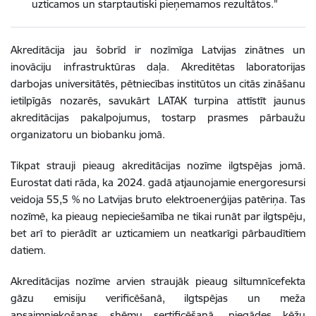
uzticamos un starptautiski pieņemamos rezultātos.”
Akreditācija jau šobrīd ir nozīmīga Latvijas zinātnes un
inovāciju infrastruktūras daļa. Akreditētas laboratorijas
darbojas universitātēs, pētniecības institūtos un citās zināšanu
ietilpīgās nozarēs, savukārt LATAK turpina attīstīt jaunus
akreditācijas pakalpojumus, tostarp prasmes pārbaužu
organizatoru un biobanku jomā.
Tikpat strauji pieaug akreditācijas nozīme ilgtspējas jomā.
Eurostat dati rāda, ka 2024. gadā atjaunojamie energoresursi
veidoja 55,5 % no Latvijas bruto elektroenerģijas patēriņa. Tas
nozīmē, ka pieaug nepieciešamība ne tikai runāt par ilgtspēju,
bet arī to pierādīt ar uzticamiem un neatkarīgi pārbaudītiem
datiem.
Akreditācijas nozīme arvien straujāk pieaug siltumnīcefekta
gāzu emisiju verificēšanā, ilgtspējas un meža
apsaimniekošanas shēmu sertificēšanā, piegādes ķēžu