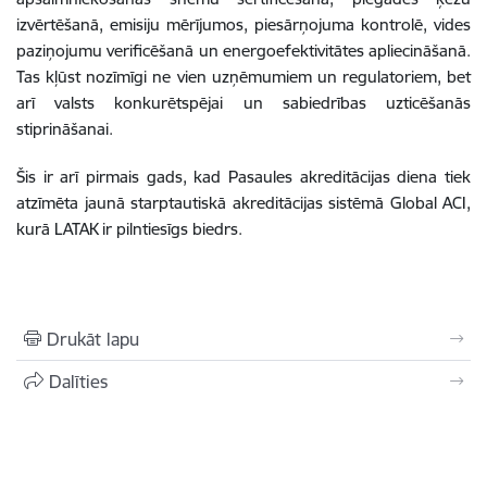
izvērtēšanā, emisiju mērījumos, piesārņojuma kontrolē, vides
paziņojumu verificēšanā un energoefektivitātes apliecināšanā.
Tas kļūst nozīmīgi ne vien uzņēmumiem un regulatoriem, bet
arī valsts konkurētspējai un sabiedrības uzticēšanās
stiprināšanai.
Šis ir arī pirmais gads, kad Pasaules akreditācijas diena tiek
atzīmēta jaunā starptautiskā akreditācijas sistēmā Global ACI,
kurā LATAK ir pilntiesīgs biedrs.
Drukāt lapu
Dalīties