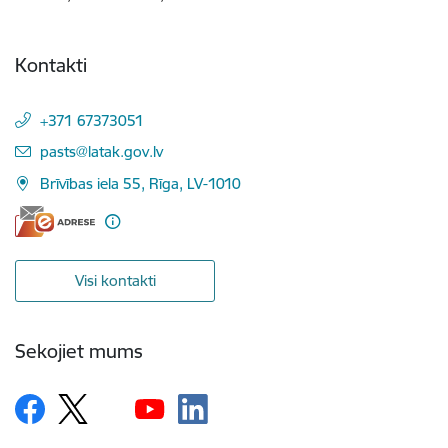
Kontakti
+371 67373051
E-pasts:
pasts@latak.gov.lv
Brīvības iela 55, Rīga, LV-1010
Visi kontakti
Sekojiet mums