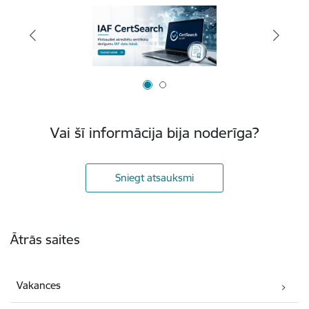
Vai šī informācija bija noderīga?
Sniegt atsauksmi
Kājene
Ātrās saites
Vakances