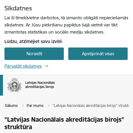
Pāriet uz lapas saturu
Sīkdatnes
Spied
lai meklētu
Enter
Lai šī tīmekļvietne darbotos, tā izmanto obligāti nepieciešamās
sīkdatnes. Ar Jūsu piekrišanu papildus šajā vietnē var tikt
izmantotas statistikas un sociālo mediju sīkdatnes.
Lūdzu, atzīmējiet savu izvēli:
Noraidīt
Apstiprināt visas
Pārvaldīt sīkdatnes
Sākums
Par mums
"Latvijas Nacionālais akreditācijas birojs" struktūr
"Latvijas Nacionālais akreditācijas birojs"
struktūra