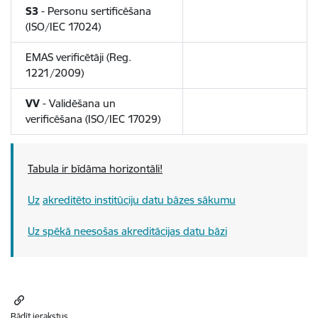
S3
- Personu sertificēšana
(ISO/IEC 17024)
EMAS verificētāji (Reg.
1221/2009)
VV
- Validēšana un
verificēšana (ISO/IEC 17029)
Tabula ir bīdāma horizontāli!
Uz
akreditēto institūciju datu bāzes sākumu
Uz spēkā neesošas akreditācijas datu bāzi
Rādīt ierakstus