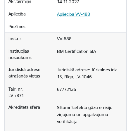
14.11.2027
Apliecība VV-488
VV-688
BM Certification SIA
Juridiskā adrese: Jūrkalnes iela 
15, Rīga, LV-1046
67772135
Siltumnīcefekta gāzu emisiju 
ziņojumu un apgalvojumu 
verifikācija