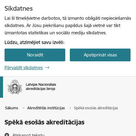
Pāriet uz lapas saturu
Sīkdatnes
Spied
lai meklētu
Enter
Lai šī tīmekļvietne darbotos, tā izmanto obligāti nepieciešamās
sīkdatnes. Ar Jūsu piekrišanu papildus šajā vietnē var tikt
izmantotas statistikas un sociālo mediju sīkdatnes.
Lūdzu, atzīmējiet savu izvēli:
Noraidīt
Apstiprināt visas
Pārvaldīt sīkdatnes
Sākums
Akreditētās institūcijas
Spēkā esošās akreditācijas
Spēkā esošās akreditācijas
Atskaņot tekstu