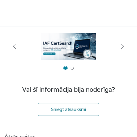
Vai šī informācija bija noderīga?
Sniegt atsauksmi
Kājene
Ātrās saites