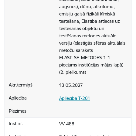
augsnes), dūņu, atkritumu, 
emisiju gaisā fizikāli ķīmiskā 
testēšana; Elastība attiecas uz 
testēšanas objektu un 
testēšanas metodes aktuālo 
versiju (elastīgās sfēras aktuālais 
metožu saraksts 
ELAST_SF_METODES-1-1 
pieejams institūcijas mājas lapā) 
(2. pielikums)
13.05.2027
Apliecība T-261
VV-488