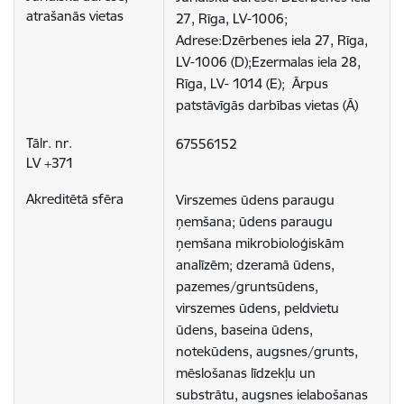
27, Rīga, LV-1006; 
Adrese:Dzērbenes iela 27, Rīga, 
LV-1006 (D);Ezermalas iela 28, 
Rīga, LV- 1014 (E);  Ārpus 
patstāvīgās darbības vietas (Ā)
67556152
Virszemes ūdens paraugu 
ņemšana; ūdens paraugu 
ņemšana mikrobioloģiskām 
analīzēm; dzeramā ūdens, 
pazemes/gruntsūdens, 
virszemes ūdens, peldvietu 
ūdens, baseina ūdens, 
notekūdens, augsnes/grunts, 
mēslošanas līdzekļu un 
substrātu, augsnes ielabošanas 