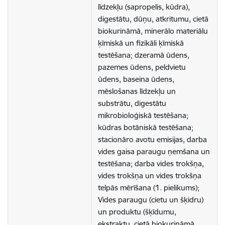
līdzekļu (sapropelis, kūdra), 
digestātu, dūņu, atkritumu, cietā 
biokurināmā, minerālo materiālu 
ķīmiskā un fizikāli ķīmiskā 
testēšana; dzeramā ūdens, 
pazemes ūdens, peldvietu 
ūdens, baseina ūdens, 
mēslošanas līdzekļu un 
substrātu, digestātu 
mikrobioloģiskā testēšana; 
kūdras botāniskā testēšana; 
stacionāro avotu emisijas, darba 
vides gaisa paraugu ņemšana un 
testēšana; darba vides trokšņa, 
vides trokšņa un vides trokšņa 
telpās mērīšana (1. pielikums); 
Vides paraugu (cietu un šķidru) 
un produktu (šķīdumu, 
ekstraktu, cietā biokurināmā, 