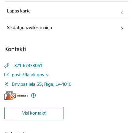
Lapas karte
Sīkdatņu izvēles maiņa
Kontakti
+371 67373051
E-pasts:
pasts@latak.gov.lv
Brīvības iela 55, Rīga, LV-1010
Visi kontakti