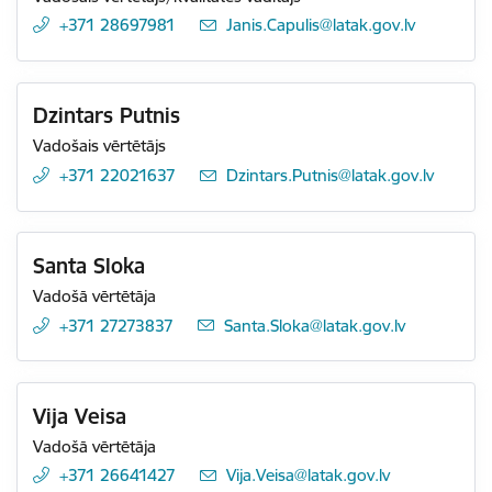
+371 28697981
E-pasts:
Janis.Capulis@latak.gov.lv
Dzintars Putnis
Vadošais vērtētājs
+371 22021637
E-pasts:
Dzintars.Putnis@latak.gov.lv
Santa Sloka
Vadošā vērtētāja
+371 27273837
E-pasts:
Santa.Sloka@latak.gov.lv
Vija Veisa
Vadošā vērtētāja
+371 26641427
E-pasts:
Vija.Veisa@latak.gov.lv