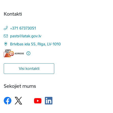
Kontakti
+371 67373051
E-pasts:
pasts@latak.gov.lv
Brīvības iela 55, Rīga, LV-1010
Visi kontakti
Sekojiet mums