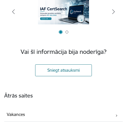
Vai šī informācija bija noderīga?
Sniegt atsauksmi
Kājene
Ātrās saites
Vakances