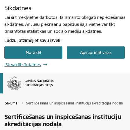
Pāriet uz lapas saturu
Sīkdatnes
Spied
lai meklētu
Enter
Lai šī tīmekļvietne darbotos, tā izmanto obligāti nepieciešamās
sīkdatnes. Ar Jūsu piekrišanu papildus šajā vietnē var tikt
izmantotas statistikas un sociālo mediju sīkdatnes.
Lūdzu, atzīmējiet savu izvēli:
Noraidīt
Apstiprināt visas
Pārvaldīt sīkdatnes
Sākums
Sertificēšanas un inspicēšanas institūciju akreditācijas nodaļa
Sertificēšanas un inspicēšanas institūciju
akreditācijas nodaļa