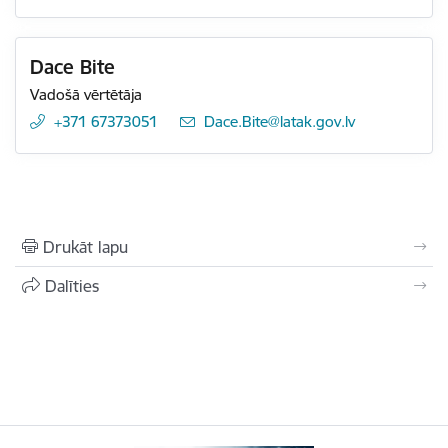
Dace Bite
Vadošā vērtētāja
+371 67373051
E-pasts:
Dace.Bite@latak.gov.lv
Drukāt lapu
Dalīties