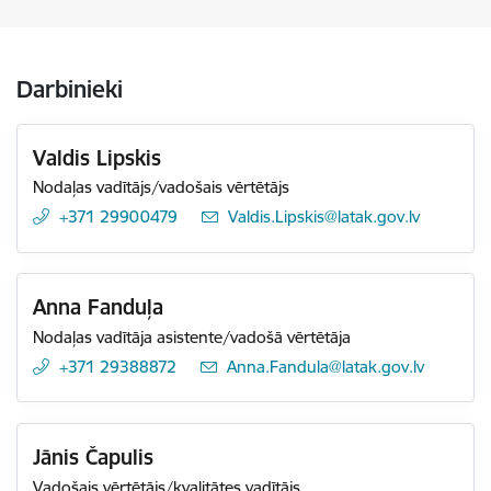
Darbinieki
Valdis Lipskis
Nodaļas vadītājs/vadošais vērtētājs
+371 29900479
E-pasts:
Valdis.Lipskis@latak.gov.lv
Anna Fanduļa
Nodaļas vadītāja asistente/vadošā vērtētāja
+371 29388872
E-pasts:
Anna.Fandula@latak.gov.lv
Jānis Čapulis
Vadošais vērtētājs/kvalitātes vadītājs