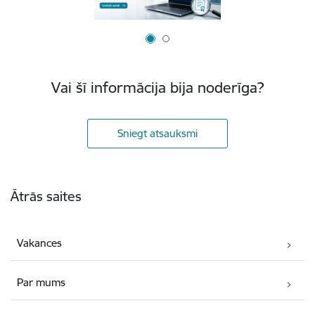
Vai šī informācija bija noderīga?
Sniegt atsauksmi
Kājene
Ātrās saites
Vakances
Par mums