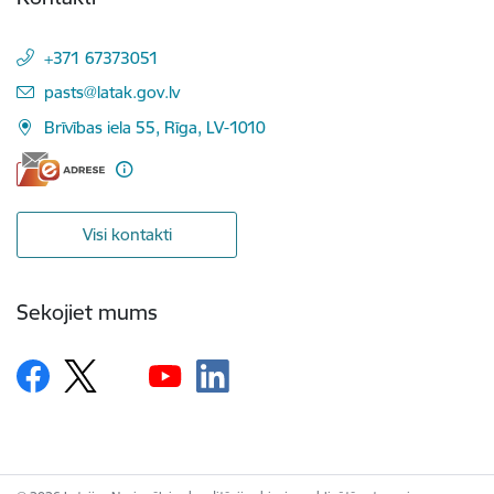
+371 67373051
E-pasts:
pasts@latak.gov.lv
Brīvības iela 55, Rīga, LV-1010
Visi kontakti
Sekojiet mums