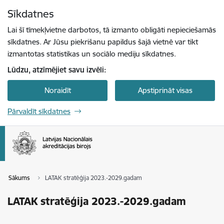
Pāriet uz lapas saturu
Sīkdatnes
Spied
lai meklētu
Enter
Lai šī tīmekļvietne darbotos, tā izmanto obligāti nepieciešamās
sīkdatnes. Ar Jūsu piekrišanu papildus šajā vietnē var tikt
izmantotas statistikas un sociālo mediju sīkdatnes.
Lūdzu, atzīmējiet savu izvēli:
Noraidīt
Apstiprināt visas
Pārvaldīt sīkdatnes
Sākums
LATAK stratēģija 2023.-2029.gadam
LATAK stratēģija 2023.-2029.gadam