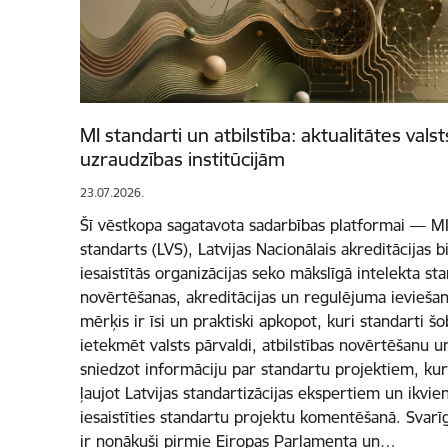
MI standarti un atbilstība: aktualitātes vals
uzraudzības institūcijām
23.07.2026.
Šī vēstkopa sagatavota sadarbības platformai — MI
standarts (LVS), Latvijas Nacionālais akreditācijas b
iesaistītās organizācijas seko mākslīgā intelekta stan
novērtēšanas, akreditācijas un regulējuma ievieša
mērķis ir īsi un praktiski apkopot, kuri standarti šo
ietekmēt valsts pārvaldi, atbilstības novērtēšanu u
sniedzot informāciju par standartu projektiem, kuri 
ļaujot Latvijas standartizācijas ekspertiem un ikvi
iesaistīties standartu projektu komentēšanā. Svarī
ir nonākuši pirmie Eiropas Parlamenta un…