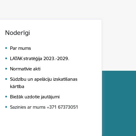
Noderīgi
Par mums
LATAK stratēģija 2023.-2029.
Normatīvie akti
Sūdzību un apelāciju izskatīšanas
kārtība
Biežāk uzdotie jautājumi
Sazinies ar mums +371 67373051