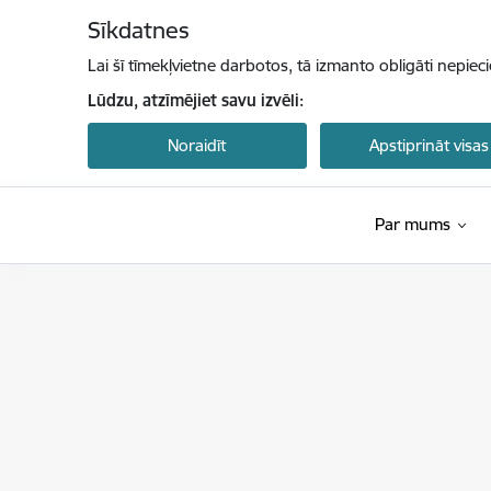
Pāriet uz lapas saturu
Sīkdatnes
Lai šī tīmekļvietne darbotos, tā izmanto obligāti nepiec
Lūdzu, atzīmējiet savu izvēli:
Noraidīt
Apstiprināt visas
Par mums
Latvijas Nacionālais akreditācijas birojs