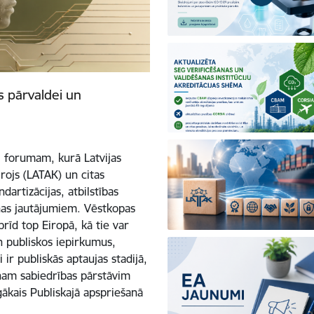
ts pārvaldei un
 forumam, kurā Latvijas
irojs (LATAK) un citas
dartizācijas, atbilstības
nas jautājumiem. Vēstkopas
brīd top Eiropā, kā tie var
n publiskos iepirkumus,
ir publiskās aptaujas stadijā,
enam sabiedrības pārstāvim
gākais Publiskajā apspriešanā