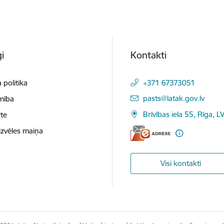
i
Kontakti
 politika
+371 67373051
E-pasts:
pasts@latak.gov.lv
mība
Brīvības iela 55, Rīga, 
te
izvēles maiņa
Visi kontakti