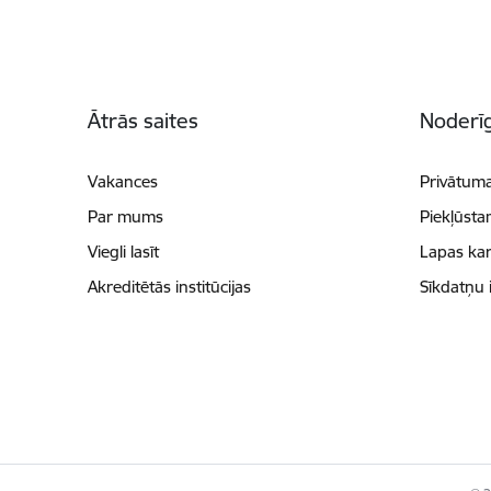
Kājene
Ātrās saites
Noderīg
Vakances
Privātuma
Par mums
Piekļūsta
Viegli lasīt
Lapas kar
Akreditētās institūcijas
Sīkdatņu 