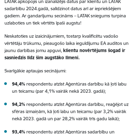
LATAK apkopojis un izanalizējis datus par klientu un LATAK
sadarbību 2024.gadā, salīdzinot datus arī ar iepriekšējiem
gadiem. Ar gandarījumu secināms – LATAK sniegums turpina
uzlaboties un tiek vērtēts īpaši augstu!
Neskatoties uz izaicinājumiem, tostarp kvalificētu vadošo
vērtētāju trūkumu, pieaugošo laika ieguldījumu EA auditos un
jaunu darbības jomu apguvi,
klientu novērtējums šogad ir
sasniedzis līdz šim augstāko līmeni.
Svarīgākie aptaujas secinājumi:
94,4%
respondentu atzīst Aģentūras darbību kā ļoti labu
un teicamu (par 4,1% vairāk nekā 2023. gadā);
94,2%
respondentu atzīst Aģentūras darbību, reaģējot uz
sfēras izmaiņām, kā ļoti labu un teicamu (par 3,2% vairāk
nekā 2023. gadā un par 28,2% vairāk trīs gadu laikā);
93,4%
respondentu atzīst Aģentūras sadarbību un