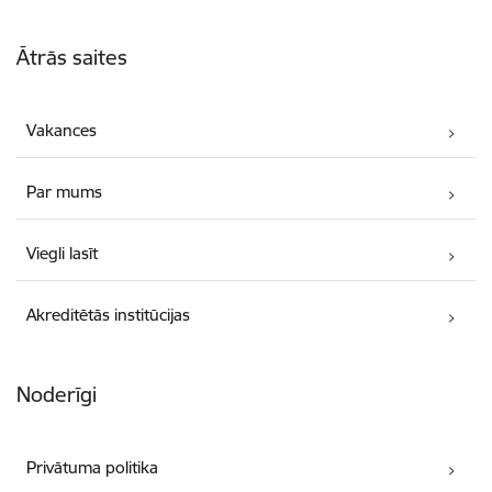
Kājene
Ātrās saites
Vakances
Par mums
Viegli lasīt
Akreditētās institūcijas
Noderīgi
Privātuma politika