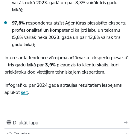
vairāk nekā 2023. gadā un par 8,3% vairāk trīs gadu
laikā);
97,8%
respondentu atzīst Aģentūras piesaistīto ekspertu
profesionalitāti un kompetenci kā ļoti labu un teicamu
(5,8% vairāk nekā 2023. gadā un par 12,8% vairāk trīs
gadu laikā);
Interesanta tendence vērojama arī ārvalstu ekspertu piesaistē
– trīs gadu laikā par
3,9%
pieaudzis to klientu skaits, kuri
priekšroku dod vietējiem tehniskajiem ekspertiem.
Infografiku par 2024.gada aptaujas rezultātiem iespējams
aplūkot
šeit
.
Drukāt lapu