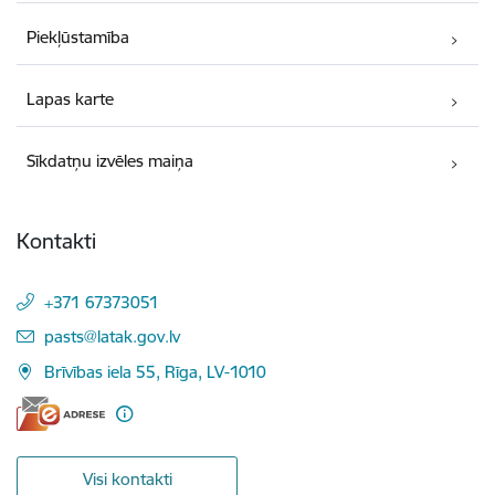
Piekļūstamība
Lapas karte
Sīkdatņu izvēles maiņa
Kontakti
+371 67373051
E-pasts:
pasts@latak.gov.lv
Brīvības iela 55, Rīga, LV-1010
Visi kontakti