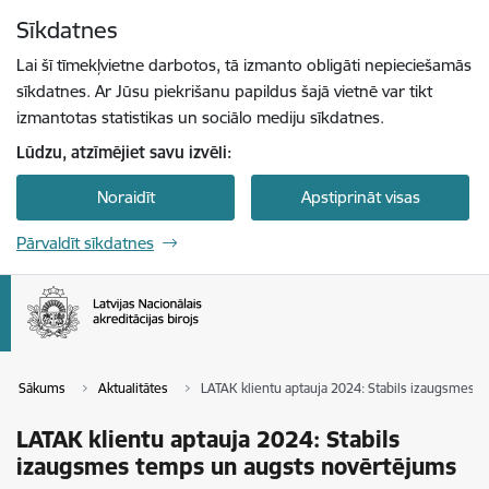
Pāriet uz lapas saturu
Sīkdatnes
Spied
lai meklētu
Enter
Lai šī tīmekļvietne darbotos, tā izmanto obligāti nepieciešamās
sīkdatnes. Ar Jūsu piekrišanu papildus šajā vietnē var tikt
izmantotas statistikas un sociālo mediju sīkdatnes.
Lūdzu, atzīmējiet savu izvēli:
Noraidīt
Apstiprināt visas
Pārvaldīt sīkdatnes
Sākums
Aktualitātes
LATAK klientu aptauja 2024: Stabils izaugsmes 
LATAK klientu aptauja 2024: Stabils
izaugsmes temps un augsts novērtējums