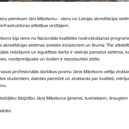
cieņu pieminam Jāni Miķelsonu - vienu no Latvijas akreditācijas sist
 infrastruktūras attīstības virzītājiem.
elsons bija viens no Nacionālās kvalitātes nodrošināšanas program
s akreditācijas sistēmas izveides iniciatoriem un likuma “Par atbilst
ālais redzējums un ieguldītais darbs ir veidojis pamatus sistēmai,
jusies, nostiprinājusies un šodien ir starptautiski atzīta.
savas profesionālās darbības posmu Jānis Miķelsons veltīja zināš
ātes studentiem, daloties pieredzē un zināšanās par kvalitāti, mērījum
anu.
isdziļāko līdzjūtību Jāņa Miķelsona ģimenei, tuviniekiem, draugiem
ektīvs