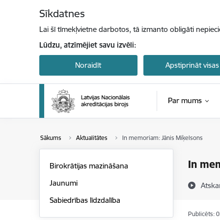
Pāriet uz lapas saturu
Sīkdatnes
Lai šī tīmekļvietne darbotos, tā izmanto obligāti nepiec
Lūdzu, atzīmējiet savu izvēli:
Noraidīt
Apstiprināt visas
Par mums
Sākums
Aktualitātes
In memoriam: Jānis Miķelsons
In mem
Birokrātijas mazināšana
Jaunumi
Atska
Sabiedrības līdzdalība
Publicēts: 