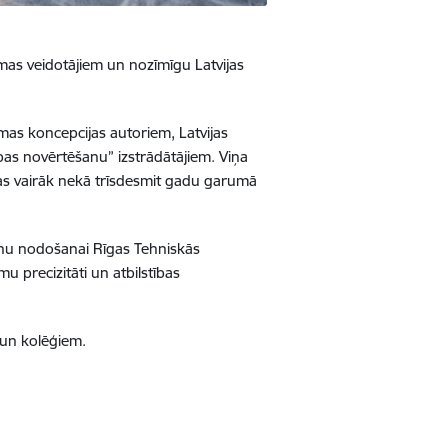
ēmas veidotājiem un nozīmīgu Latvijas
mas koncepcijas autoriem, Latvijas
ības novērtēšanu” izstrādātājiem. Viņa
 kas vairāk nekā trīsdesmit gadu garumā
anu nodošanai Rīgas Tehniskās
u precizitāti un atbilstības
 un kolēģiem.