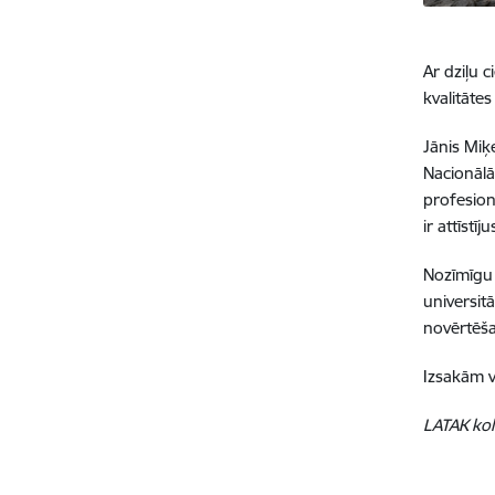
Ar dziļu 
kvalitātes
Jānis Miķ
Nacionālā
profesion
ir attīstī
Nozīmīgu 
universit
novērtēš
Izsakām v
LATAK kol