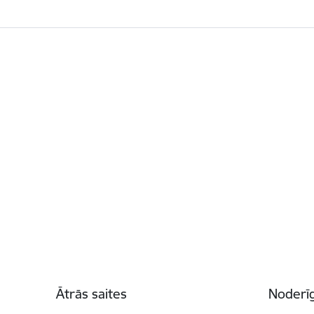
Kājene
Ātrās saites
Noderīg