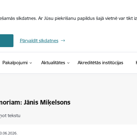
iešamās sīkdatnes. Ar Jūsu piekrišanu papildus šajā vietnē var tikt i
Pārvaldīt sīkdatnes
Pakalpojumi
Aktualitātes
Akreditētās institūcijas
oriam: Jānis Miķelsons
ņot tekstu
03.06.2026.