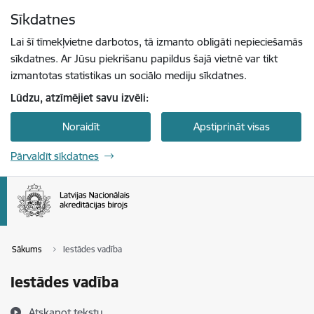
Pāriet uz lapas saturu
Sīkdatnes
Spied
lai meklētu
Enter
Lai šī tīmekļvietne darbotos, tā izmanto obligāti nepieciešamās
sīkdatnes. Ar Jūsu piekrišanu papildus šajā vietnē var tikt
izmantotas statistikas un sociālo mediju sīkdatnes.
Lūdzu, atzīmējiet savu izvēli:
Noraidīt
Apstiprināt visas
Pārvaldīt sīkdatnes
Sākums
Iestādes vadība
Iestādes vadība
Atskaņot tekstu