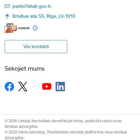
E-pasts:
pasts@latak.gov.lv
Brīvības iela 55, Rīga, LV-1010
Visi kontakti
Sekojiet mums
© 2026 Latvijas Nacionālais akreditācijas birojs, publicētā satura visas
tiesības aizsargātas.
© 2020 Valsts kanceleja, Tīmekļvietņu vienotās platformas visas tiesības
aizsargātas.