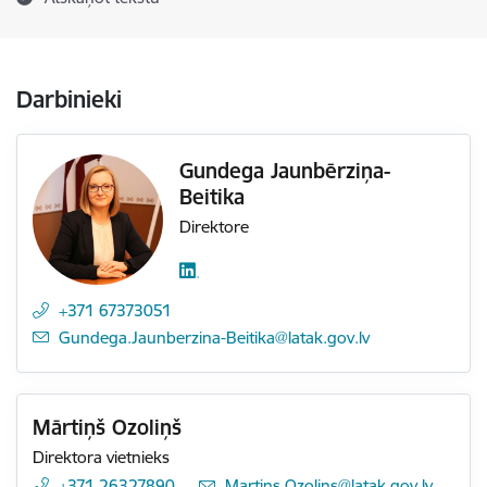
Darbinieki
Gundega Jaunbērziņa-
Beitika
Direktore
+371 67373051
E-pasts:
Gundega.Jaunberzina-Beitika@latak.gov.lv
Mārtiņš Ozoliņš
Direktora vietnieks
+371 26327890
E-pasts:
Martins.Ozolins@latak.gov.lv