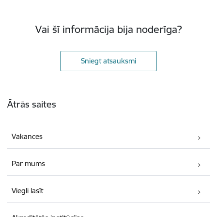
Vai šī informācija bija noderīga?
Sniegt atsauksmi
Kājene
Ātrās saites
Vakances
Par mums
Viegli lasīt